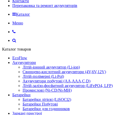
Контакти
Перепаковка та ремонт акумуляторів
Каталог
Меню
Каталог товаров
EcoFlow
Акумулятори
Літій-іонний акумулятор (Li-ion)
Свинцево-кислотний акумулятори (4V,6V,12V)
Літій-полімерні (Li-Pol)
Акумулятори побутові (AA,AAA,C,D)
Літій-залізо-фосфатний акумулятор (LiFePO4, LFP)
Промислові (Ni-CD/Ni-MH)
Батарейки
Батарейки літієві (LiSOCl2)
Батарейки Побутові
Батарейки для годинников
Зарядні пристрої