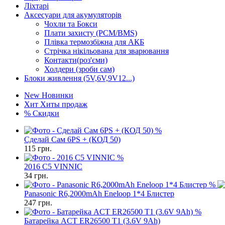
Ліхтарі
Аксесуари для акумуляторів
Чохли та Бокси
Плати захисту (PCM/BMS)
Плівка термозбіжна для АКБ
Стрічка нікільована для зварювання
Контакти(роз'єми)
Холдери (зроби сам)
Блоки живлення (5V,6V,9V12...)
New
Новинки
Хит
Хиты продаж
%
Скидки
%
Сделай Сам 6PS + (КОД 50)
115
грн.
%
2016 C5 VINNIC
34
грн.
%
Panasonic R6,2000mAh Eneloop 1*4 Блистер
247
грн.
%
Батарейка ACT ER26500 Т1 (3.6V 9Ah)