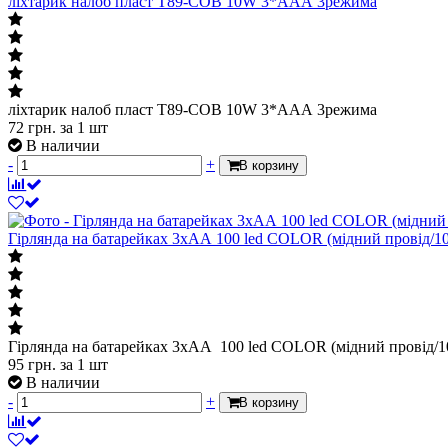
ліхтарик налоб пласт T89-COB 10W 3*ААА 3режима
ліхтарик налоб пласт T89-COB 10W 3*ААА 3режима
72
грн.
за 1 шт
В наличии
-
+
В корзину
Гірлянда на батарейках 3хАА 100 led COLOR (мідний провід/1
Гірлянда на батарейках 3хАА 100 led COLOR (мідний провід/1
95
грн.
за 1 шт
В наличии
-
+
В корзину