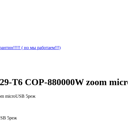
антин!!!!! ( но мы работаем!!!)
-29-T6 COP-880000W zoom mic
USB 5реж