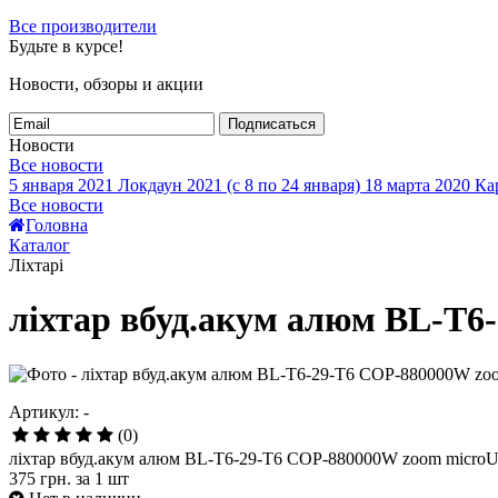
Все производители
Будьте в курсе!
Новости, обзоры и акции
Подписаться
Новости
Все новости
5 января 2021
Локдаун 2021 (с 8 по 24 января)
18 марта 2020
Кар
Все новости
Головна
Каталог
Ліхтарі
ліхтар вбуд.акум алюм BL-T6
Артикул: -
(0)
ліхтар вбуд.акум алюм BL-T6-29-T6 COP-880000W zoom micro
375 грн.
за 1 шт