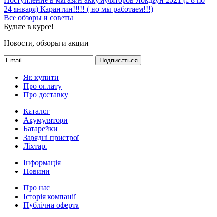
Поступление в магазин аккумуляторов
Локдаун 2021 (с 8 по
24 января)
Карантин!!!!! ( но мы работаем!!!)
Все обзоры и советы
Будьте в курсе!
Новости, обзоры и акции
Подписаться
Як купити
Про оплату
Про доставку
Каталог
Акумулятори
Батарейки
Зарядні пристрої
Ліхтарі
Інформація
Новини
Про нас
Історія компанії
Публічна оферта