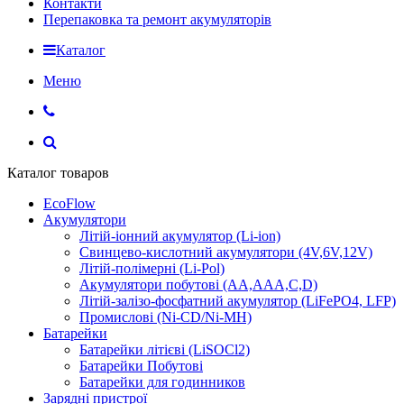
Контакти
Перепаковка та ремонт акумуляторів
Каталог
Меню
Каталог товаров
EcoFlow
Акумулятори
Літій-іонний акумулятор (Li-ion)
Свинцево-кислотний акумулятори (4V,6V,12V)
Літій-полімерні (Li-Pol)
Акумулятори побутові (AA,AAA,C,D)
Літій-залізо-фосфатний акумулятор (LiFePO4, LFP)
Промислові (Ni-CD/Ni-MH)
Батарейки
Батарейки літієві (LiSOCl2)
Батарейки Побутові
Батарейки для годинников
Зарядні пристрої