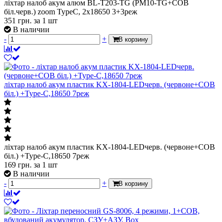
ліхтар налоб акум алюм BL-T203-TG (PM10-TG+СОВ
біл.черв.) zoom TypeC, 2х18650 3+3реж
351
грн.
за 1 шт
В наличии
-
+
В корзину
ліхтар налоб акум пластик KX-1804-LEDчерв. (червоне+СОВ
біл.) +Type-C,18650 7реж
ліхтар налоб акум пластик KX-1804-LEDчерв. (червоне+СОВ
біл.) +Type-C,18650 7реж
169
грн.
за 1 шт
В наличии
-
+
В корзину