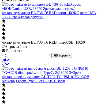
Похожие товары
ліхтар акум алюм BL-736-T6 RED zoom +БОКС,microUSB,
18650 2реж.(плав.регулю.)
ліхтар акум алюм BL-736-T6 RED microUSB, 18650
293
грн.
за 1 шт
В наличии
-
+
В корзину
ліхтар налоб акум алюм BL-T203-TG (PM10-TG+СОВ
біл.черв.) zoom TypeC, 2х18650 3+3реж