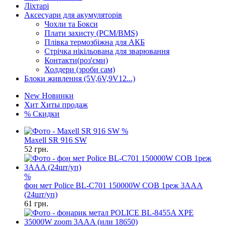
Ліхтарі
Аксесуари для акумуляторів
Чохли та Бокси
Плати захисту (PCM/BMS)
Плівка термозбіжна для АКБ
Стрічка нікільована для зварювання
Контакти(роз'єми)
Холдери (зроби сам)
Блоки живлення (5V,6V,9V12...)
New
Новинки
Хит
Хиты продаж
%
Скидки
%
Maxell SR 916 SW
52
грн.
%
фон мет Police BL-C701 150000W COB 1реж 3AAA
(24шт/уп)
61
грн.