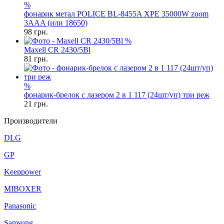
%
фонарик метал POLICE BL-8455A XPE 35000W zoom
3AAA (или 18650)
98
грн.
%
Maxell CR 2430/5Bl
81
грн.
%
фонарик-брелок с лазером 2 в 1 117 (24шт/уп) три реж
21
грн.
Производители
DLG
GP
Keeppower
MIBOXER
Panasonic
Samsung