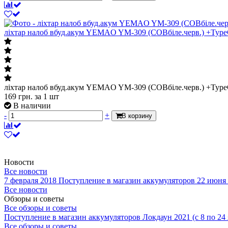
ліхтар налоб вбуд.акум YEMAO YM-309 (COBбіле.черв.) +Typ
ліхтар налоб вбуд.акум YEMAO YM-309 (COBбіле.черв.) +Typ
169
грн.
за 1 шт
В наличии
-
+
В корзину
Новости
Все новости
7 февраля 2018
Поступление в магазин аккумуляторов
22 июня
Все новости
Обзоры и советы
Все обзоры и советы
Поступление в магазин аккумуляторов
Локдаун 2021 (с 8 по 24
Все обзоры и советы