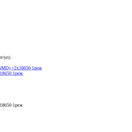
т/уп)
18650 1реж
18650 1реж