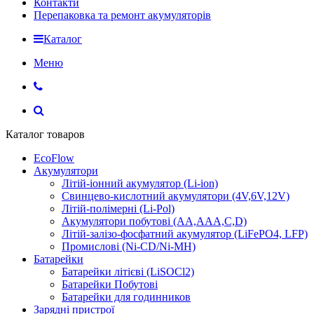
Контакти
Перепаковка та ремонт акумуляторів
Каталог
Меню
Каталог товаров
EcoFlow
Акумулятори
Літій-іонний акумулятор (Li-ion)
Свинцево-кислотний акумулятори (4V,6V,12V)
Літій-полімерні (Li-Pol)
Акумулятори побутові (AA,AAA,C,D)
Літій-залізо-фосфатний акумулятор (LiFePO4, LFP)
Промислові (Ni-CD/Ni-MH)
Батарейки
Батарейки літієві (LiSOCl2)
Батарейки Побутові
Батарейки для годинников
Зарядні пристрої