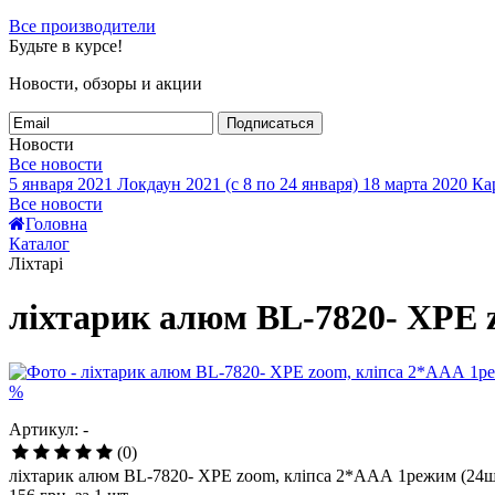
Все производители
Будьте в курсе!
Новости, обзоры и акции
Подписаться
Новости
Все новости
5 января 2021
Локдаун 2021 (с 8 по 24 января)
18 марта 2020
Кар
Все новости
Головна
Каталог
Ліхтарі
ліхтарик алюм BL-7820- XPE 
%
Артикул: -
(0)
ліхтарик алюм BL-7820- XPE zoom, кліпса 2*ААА 1режим (24ш