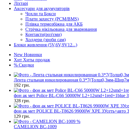
Ліхтарі
Аксесуари для акумуляторів
Чохли та Бокси
Плати захисту (PCM/BMS)
Плівка термозбіжна для АКБ
Стрічка нікільована для зварювання
Контакти(роз'єми)
Холдери (зроби сам)
Блоки живлення (5V,6V,9V12...)
New
Новинки
Хит
Хиты продаж
%
Скидки
Лента стальная никилированная 0.3*7(Толщ0,3мм-Шир7
192
грн.
фон ак мет Police BL-C66 50000W L2+12smd+1red+1blue З
328
грн.
фон ак мет POLICE BL-T8626 99000W XPE ЗУсеть+авто 
129
грн.
%
CAMELION BC-1009