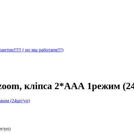
антин!!!!! ( но мы работаем!!!)
zoom, кліпса 2*ААА 1режим (2
т/уп)