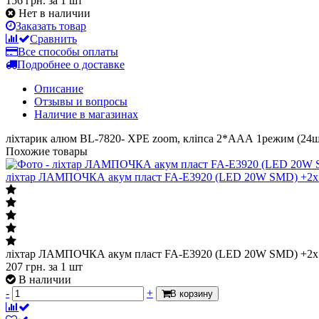
156 грн.
за 1 шт
Нет в наличии
Заказать товар
Сравнить
Все способы оплаты
Подробнее о доставке
Описание
Отзывы и вопросы
Наличие в магазинах
ліхтарик алюм BL-7820- XPE zoom, кліпса 2*ААА 1режим (24ш
Похожие товары
ліхтар ЛАМПОЧКА акум пласт FA-E3920 (LED 20W SMD) +2x
ліхтар ЛАМПОЧКА акум пласт FA-E3920 (LED 20W SMD) +2x
207
грн.
за 1 шт
В наличии
-
+
В корзину