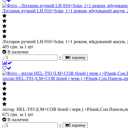
Ліхтарик ручний LH-910+Solar, 1+1 режим, вбудований аккум, 2
Ліхтарик ручний LH-910+Solar, 1+1 режим, вбудований аккум, 2
405
грн.
за 1 шт
В наличии
-
+
В корзину
ліхтар HEL-T93 (LM+COB білий і черв.) +P.bank,Сон.Панель,
ліхтар HEL-T93 (LM+COB білий і черв.) +P.bank,Сон.Панель,
675
грн.
за 1 шт
В наличии
-
+
В корзину