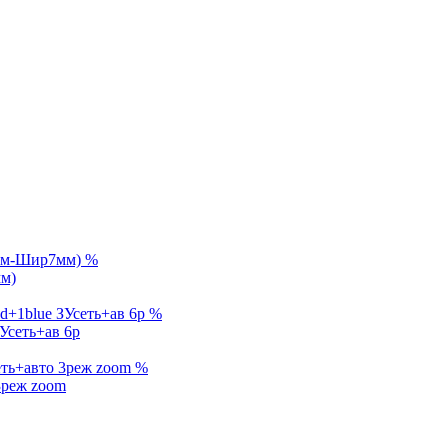
%
мм)
%
Усеть+ав 6р
%
3реж zoom