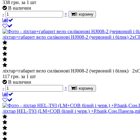
338
грн.
за 1 шт
В наличии
-
+
В корзину
ліхтар+габарит вело силіконові HJ008-2 (червоний і білик) 2х
ліхтар+габарит вело силіконові HJ008-2 (червоний і білик) 2
117
грн.
за 1 шт
В наличии
-
+
В корзину
ліхтар HEL-T93 (LM+COB білий і черв.) +P.bank,Сон.Панель,