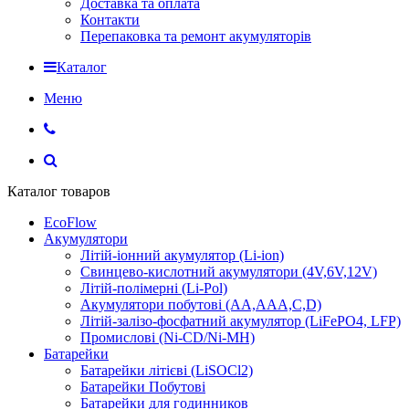
Доставка та оплата
Контакти
Перепаковка та ремонт акумуляторів
Каталог
Меню
Каталог товаров
EcoFlow
Акумулятори
Літій-іонний акумулятор (Li-ion)
Свинцево-кислотний акумулятори (4V,6V,12V)
Літій-полімерні (Li-Pol)
Акумулятори побутові (AA,AAA,C,D)
Літій-залізо-фосфатний акумулятор (LiFePO4, LFP)
Промислові (Ni-CD/Ni-MH)
Батарейки
Батарейки літієві (LiSOCl2)
Батарейки Побутові
Батарейки для годинников