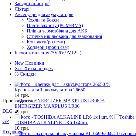
Зарядні пристрої
Ліхтарі
Аксесуари для акумуляторів
Чохли та Бокси
Плати захисту (PCM/BMS)
Плівка термозбіжна для АКБ
Стрічка нікільована для зварювання
Контакти(роз'єми)
Холдери (зроби сам)
Блоки живлення (5V,6V,9V12...)
New
Новинки
Хит
Хиты продаж
%
Скидки
%
Крепеж для 1 аккумулятора 26650
14
грн.
Производители
%
ENERGIZER MAXPLUS LR06
DLG
49
грн.
%
GP
TOSHIBA ALKALINE LR6 1x4 шт.
10
грн.
Keeppower