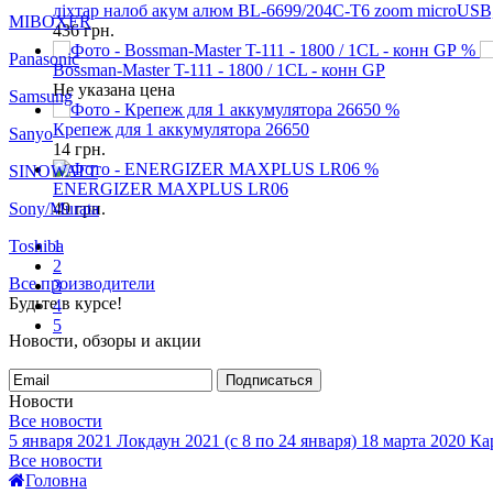
ліхтар налоб акум алюм BL-6699/204C-T6 zoom microUSB
MIBOXER
436
грн.
%
Panasonic
Bossman-Master T-111 - 1800 / 1CL - конн GP
Не указана цена
Samsung
%
Крепеж для 1 аккумулятора 26650
Sanyo
14
грн.
%
SINOWATT
ENERGIZER MAXPLUS LR06
Sony/Murata
49
грн.
Toshiba
1
2
Все производители
3
Будьте в курсе!
4
5
Новости, обзоры и акции
Подписаться
Новости
Все новости
5 января 2021
Локдаун 2021 (с 8 по 24 января)
18 марта 2020
Кар
Все новости
Головна