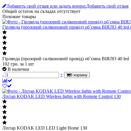
Добавить свой отзыв или задать вопрос
Добавить свой отзыв
Общий остаток на складах
отсутствует
Похожие товары
Гірлянда (прозорий силіконовий провід) об`ємна ВІЯЛО 40 led 
Гірлянда (прозорий силіконовий провід) об`ємна ВІЯЛО 40 led 
102
грн.
за 1 шт
В наличии
-
+
В корзину
Лiхтар KODAK LED Wireless lights with Remote Control 130
Лiхтар KODAK LED LED Light Home 130