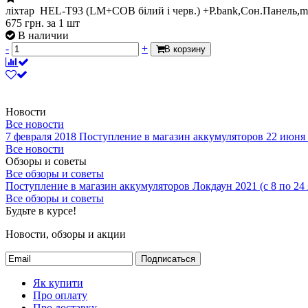
ліхтар HEL-T93 (LM+COB білий і черв.) +P.bank,Сон.Панель,
675
грн.
за 1 шт
В наличии
-
+
В корзину
Новости
Все новости
7 февраля 2018
Поступление в магазин аккумуляторов
22 июня
Все новости
Обзоры и советы
Все обзоры и советы
Поступление в магазин аккумуляторов
Локдаун 2021 (с 8 по 24
Все обзоры и советы
Будьте в курсе!
Новости, обзоры и акции
Подписаться
Як купити
Про оплату
Про доставку