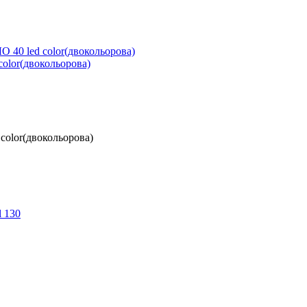
color(двокольорова)
color(двокольорова)