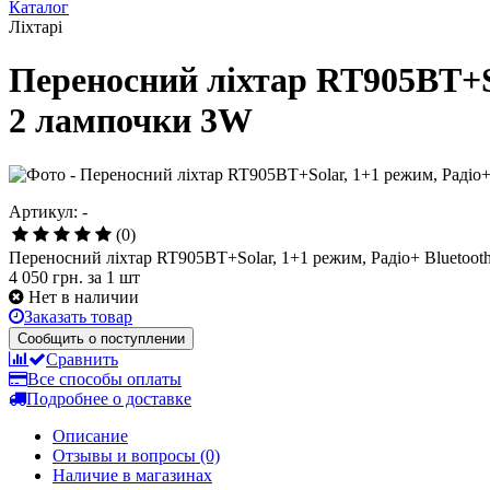
Каталог
Ліхтарі
Переносний ліхтар RT905BT+So
2 лампочки 3W
Артикул: -
(0)
Переносний ліхтар RT905BT+Solar, 1+1 режим, Радіо+ Bluetoot
4 050 грн.
за 1 шт
Нет в наличии
Заказать товар
Сообщить о поступлении
Сравнить
Все способы оплаты
Подробнее о доставке
Описание
Отзывы и вопросы
(0)
Наличие в магазинах