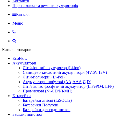
Контакти
Перепаковка та ремонт акумуляторів
Каталог
Меню
Каталог товаров
EcoFlow
Акумулятори
Літій-іонний акумулятор (Li-ion)
Свинцево-кислотний акумулятори (4V,6V,12V)
Літій-полімерні (Li-Pol)
Акумулятори побутові (AA,AAA,C,D)
Літій-залізо-фосфатний акумулятор (LiFePO4, LFP)
Промислові (Ni-CD/Ni-MH)
Батарейки
Батарейки літієві (LiSOCl2)
Батарейки Побутові
Батарейки для годинников
Зарядні пристрої