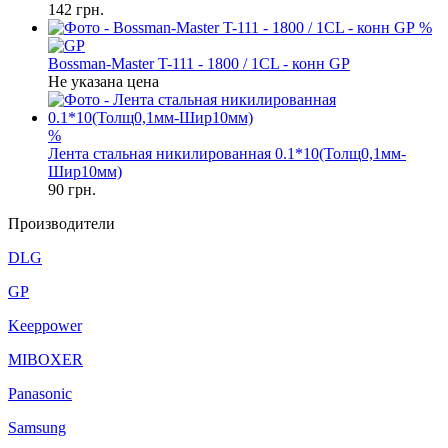
142
грн.
%
Bossman-Master T-111 - 1800 / 1CL - конн GP
Не указана цена
%
Лента стальная никилированная 0.1*10(Толщ0,1мм-
Шир10мм)
90
грн.
Производители
DLG
GP
Keeppower
MIBOXER
Panasonic
Samsung