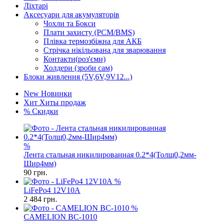
Ліхтарі
Аксесуари для акумуляторів
Чохли та Бокси
Плати захисту (PCM/BMS)
Плівка термозбіжна для АКБ
Стрічка нікільована для зварювання
Контакти(роз'єми)
Холдери (зроби сам)
Блоки живлення (5V,6V,9V12...)
New
Новинки
Хит
Хиты продаж
%
Скидки
%
Лента стальная никилированная 0.2*4(Толщ0,2мм-
Шир4мм)
90
грн.
%
LiFePo4 12V10A
2 484
грн.
%
CAMELION BC-1010