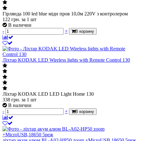
Гірлянда 100 led blue мідн пров 10,0м 220V з контролером
122
грн.
за 1 шт
В наличии
-
+
В корзину
Лiхтар KODAK LED Wireless lights with Remote Control 130
Лiхтар KODAK LED LED Light Home 130
338
грн.
за 1 шт
В наличии
-
+
В корзину
ліхтар акум алюм BL-A02-HP50 zoom +MicroUSB,18650 5реж