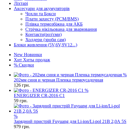
Ліхтарі
Аксесуари для акумуляторів
Чохли та Бокси
Плати захисту (PCM/BMS)
Плівка термозбіжна для АКБ
Стрічка нікільована для зварювання
Контакти(роз'єми)
Холдери (зроби сам)
Блоки живлення (5V,6V,9V12...)
New
Новинки
Хит
Хиты продаж
%
Скидки
%
202мм синя и черная Пленка термоусадочная
126
грн.
%
ENERGIZER CR-2016 C1
59
грн.
%
Зарядний пристрій Fuyuang для Li-ion/Li-pol 21В 2,0А 5S
979
грн.