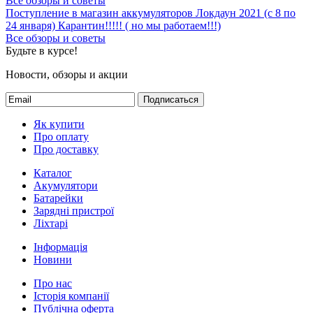
Все обзоры и советы
Поступление в магазин аккумуляторов
Локдаун 2021 (с 8 по
24 января)
Карантин!!!!! ( но мы работаем!!!)
Все обзоры и советы
Будьте в курсе!
Новости, обзоры и акции
Подписаться
Як купити
Про оплату
Про доставку
Каталог
Акумулятори
Батарейки
Зарядні пристрої
Ліхтарі
Інформація
Новини
Про нас
Історія компанії
Публічна оферта