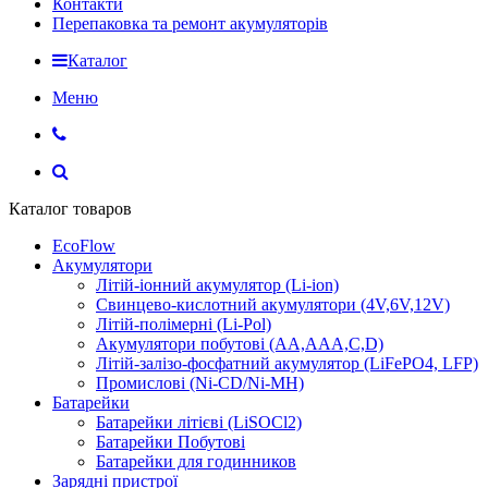
Контакти
Перепаковка та ремонт акумуляторів
Каталог
Меню
Каталог товаров
EcoFlow
Акумулятори
Літій-іонний акумулятор (Li-ion)
Свинцево-кислотний акумулятори (4V,6V,12V)
Літій-полімерні (Li-Pol)
Акумулятори побутові (AA,AAA,C,D)
Літій-залізо-фосфатний акумулятор (LiFePO4, LFP)
Промислові (Ni-CD/Ni-MH)
Батарейки
Батарейки літієві (LiSOCl2)
Батарейки Побутові
Батарейки для годинников
Зарядні пристрої