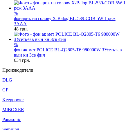
%
фонарик на голову X-Balog BL-539-COB 5W 1 реж
3AAA
48
грн.
%
фон ак мет POLICE BL-Q2805-T6 980000W ЗУсеть+ав
вын кн 3св фил
634
грн.
Производители
DLG
GP
Keeppower
MIBOXER
Panasonic
Samsung