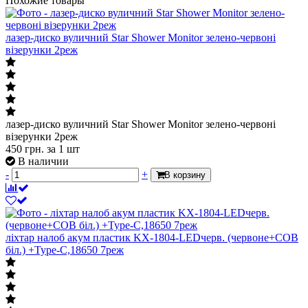
Похожие товары
лазер-диско вуличний Star Shower Monitor зелено-червоні
візерунки 2реж
лазер-диско вуличний Star Shower Monitor зелено-червоні
візерунки 2реж
450
грн.
за 1 шт
В наличии
-
+
В корзину
ліхтар налоб акум пластик KX-1804-LEDчерв. (червоне+СОВ
біл.) +Type-C,18650 7реж