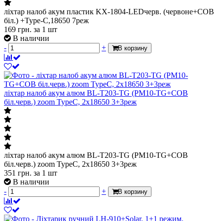
ліхтар налоб акум пластик KX-1804-LEDчерв. (червоне+СОВ
біл.) +Type-C,18650 7реж
169
грн.
за 1 шт
В наличии
-
+
В корзину
ліхтар налоб акум алюм BL-T203-TG (PM10-TG+СОВ
біл.черв.) zoom TypeC, 2х18650 3+3реж
ліхтар налоб акум алюм BL-T203-TG (PM10-TG+СОВ
біл.черв.) zoom TypeC, 2х18650 3+3реж
351
грн.
за 1 шт
В наличии
-
+
В корзину