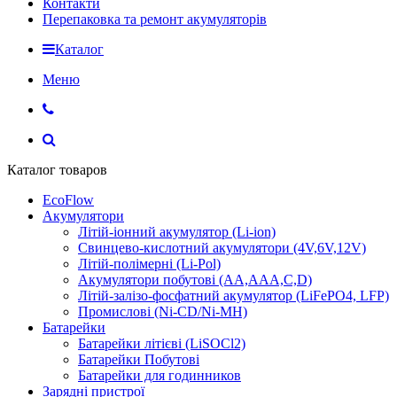
Контакти
Перепаковка та ремонт акумуляторів
Каталог
Меню
Каталог товаров
EcoFlow
Акумулятори
Літій-іонний акумулятор (Li-ion)
Свинцево-кислотний акумулятори (4V,6V,12V)
Літій-полімерні (Li-Pol)
Акумулятори побутові (AA,AAA,C,D)
Літій-залізо-фосфатний акумулятор (LiFePO4, LFP)
Промислові (Ni-CD/Ni-MH)
Батарейки
Батарейки літієві (LiSOCl2)
Батарейки Побутові
Батарейки для годинников
Зарядні пристрої