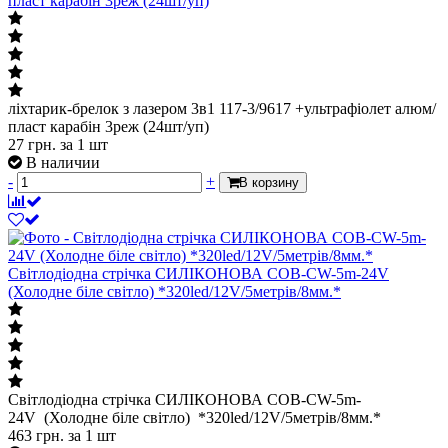
пласт карабін 3реж (24шт/уп)
ліхтарик-брелок з лазером 3в1 117-3/9617 +ультрафіолет алюм/
пласт карабін 3реж (24шт/уп)
27
грн.
за 1 шт
В наличии
-
+
В корзину
Світлодіодна стрічка СИЛІКОНОВА COB-CW-5m-24V
(Холодне біле світло) *320led/12V/5метрів/8мм.*
Світлодіодна стрічка СИЛІКОНОВА COB-CW-5m-
24V (Холодне біле світло) *320led/12V/5метрів/8мм.*
463
грн.
за 1 шт