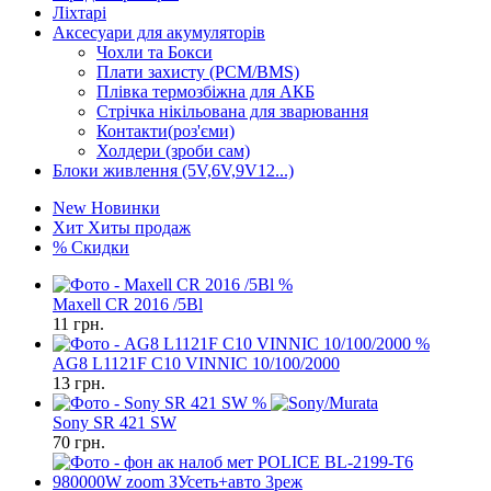
Ліхтарі
Аксесуари для акумуляторів
Чохли та Бокси
Плати захисту (PCM/BMS)
Плівка термозбіжна для АКБ
Стрічка нікільована для зварювання
Контакти(роз'єми)
Холдери (зроби сам)
Блоки живлення (5V,6V,9V12...)
New
Новинки
Хит
Хиты продаж
%
Скидки
%
Maxell CR 2016 /5Bl
11
грн.
%
AG8 L1121F C10 VINNIC 10/100/2000
13
грн.
%
Sony SR 421 SW
70
грн.