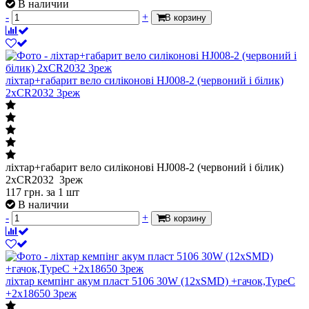
В наличии
-
+
В корзину
ліхтар+габарит вело силіконові HJ008-2 (червоний і білик)
2хCR2032 3реж
ліхтар+габарит вело силіконові HJ008-2 (червоний і білик)
2хCR2032 3реж
117
грн.
за 1 шт
В наличии
-
+
В корзину
ліхтар кемпінг акум пласт 5106 30W (12xSMD) +гачок,TypeC
+2х18650 3реж