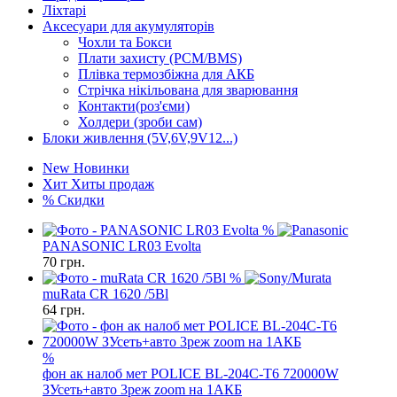
Ліхтарі
Аксесуари для акумуляторів
Чохли та Бокси
Плати захисту (PCM/BMS)
Плівка термозбіжна для АКБ
Стрічка нікільована для зварювання
Контакти(роз'єми)
Холдери (зроби сам)
Блоки живлення (5V,6V,9V12...)
New
Новинки
Хит
Хиты продаж
%
Скидки
%
PANASONIC LR03 Evolta
70
грн.
%
muRata CR 1620 /5Bl
64
грн.
%
фон ак налоб мет POLICE BL-204C-T6 720000W
ЗУсеть+авто 3реж zoom на 1АКБ