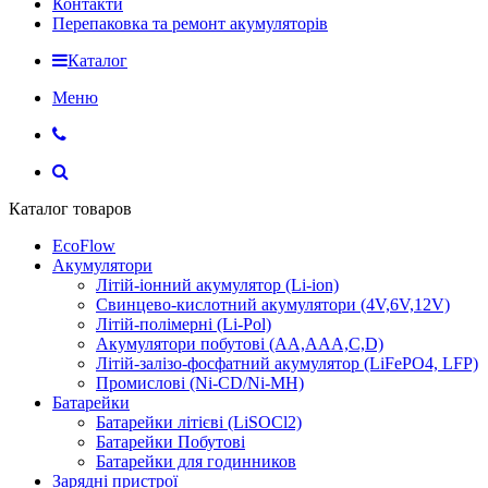
Контакти
Перепаковка та ремонт акумуляторів
Каталог
Меню
Каталог товаров
EcoFlow
Акумулятори
Літій-іонний акумулятор (Li-ion)
Свинцево-кислотний акумулятори (4V,6V,12V)
Літій-полімерні (Li-Pol)
Акумулятори побутові (AA,AAA,C,D)
Літій-залізо-фосфатний акумулятор (LiFePO4, LFP)
Промислові (Ni-CD/Ni-MH)
Батарейки
Батарейки літієві (LiSOCl2)
Батарейки Побутові
Батарейки для годинников
Зарядні пристрої