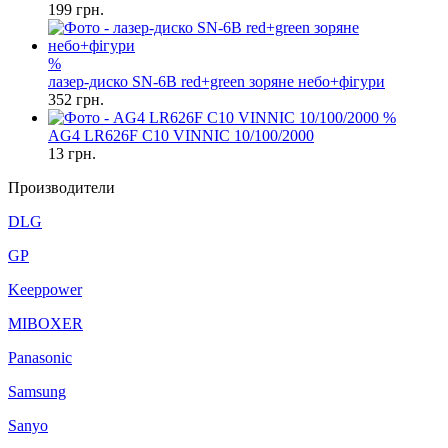
199
грн.
%
лазер-диско SN-6B red+green зоряне небо+фігури
352
грн.
%
AG4 LR626F C10 VINNIC 10/100/2000
13
грн.
Производители
DLG
GP
Keeppower
MIBOXER
Panasonic
Samsung
Sanyo