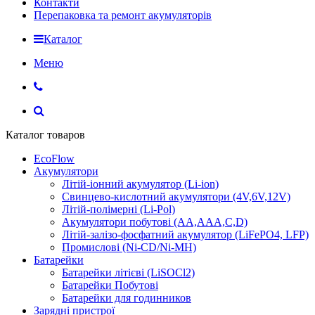
Контакти
Перепаковка та ремонт акумуляторів
Каталог
Меню
Каталог товаров
EcoFlow
Акумулятори
Літій-іонний акумулятор (Li-ion)
Свинцево-кислотний акумулятори (4V,6V,12V)
Літій-полімерні (Li-Pol)
Акумулятори побутові (AA,AAA,C,D)
Літій-залізо-фосфатний акумулятор (LiFePO4, LFP)
Промислові (Ni-CD/Ni-MH)
Батарейки
Батарейки літієві (LiSOCl2)
Батарейки Побутові
Батарейки для годинников
Зарядні пристрої