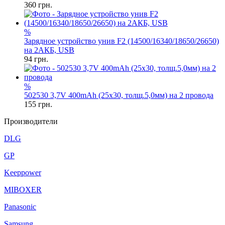
360
грн.
%
Зарядное устройство унив F2 (14500/16340/18650/26650)
на 2АКБ, USB
94
грн.
%
502530 3,7V 400mAh (25x30, толщ.5,0мм) на 2 провода
155
грн.
Производители
DLG
GP
Keeppower
MIBOXER
Panasonic
Samsung