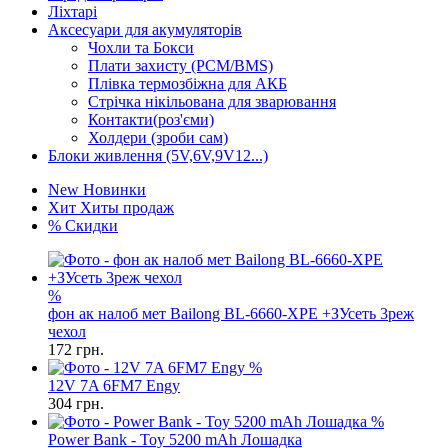
Ліхтарі
Аксесуари для акумуляторів
Чохли та Бокси
Плати захисту (PCM/BMS)
Плівка термозбіжна для АКБ
Стрічка нікільована для зварювання
Контакти(роз'єми)
Холдери (зроби сам)
Блоки живлення (5V,6V,9V12...)
New
Новинки
Хит
Хиты продаж
%
Скидки
%
фон ак налоб мет Bailong BL-6660-XPE +ЗУсеть 3реж
чехол
172
грн.
%
12V 7A 6FM7 Engy
304
грн.
%
Power Bank - Toy 5200 mAh Лошадка