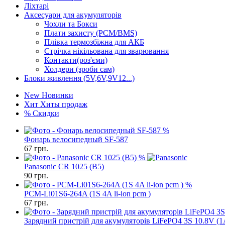
Ліхтарі
Аксесуари для акумуляторів
Чохли та Бокси
Плати захисту (PCM/BMS)
Плівка термозбіжна для АКБ
Стрічка нікільована для зварювання
Контакти(роз'єми)
Холдери (зроби сам)
Блоки живлення (5V,6V,9V12...)
New
Новинки
Хит
Хиты продаж
%
Скидки
%
Фонарь велосипедный SF-587
67
грн.
%
Panasonic CR 1025 (B5)
90
грн.
%
PCM-Li01S6-264A (1S 4A li-ion pcm )
67
грн.
Зарядний пристрій для акумуляторів LiFePO4 3S 10.8V (1