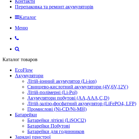
Контакти
Перепаковка та ремонт акумуляторів
Каталог
Меню
Каталог товаров
EcoFlow
Акумулятори
Літій-іонний акумулятор (Li-ion)
Свинцево-кислотний акумулятори (4V,6V,12V)
Літій-полімерні (Li-Pol)
Акумулятори побутові (AA,AAA,C,D)
Літій-залізо-фосфатний акумулятор (LiFePO4, LFP)
Промислові (Ni-CD/Ni-MH)
Батарейки
Батарейки літієві (LiSOCl2)
Батарейки Побутові
Батарейки для годинников
Зарядні пристрої