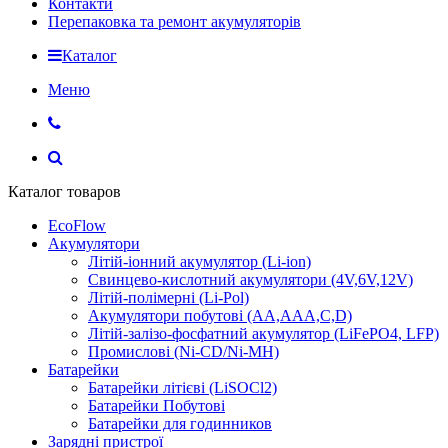
Контакти
Перепаковка та ремонт акумуляторів
Каталог
Меню
Каталог товаров
EcoFlow
Акумулятори
Літій-іонний акумулятор (Li-ion)
Свинцево-кислотний акумулятори (4V,6V,12V)
Літій-полімерні (Li-Pol)
Акумулятори побутові (AA,AAA,C,D)
Літій-залізо-фосфатний акумулятор (LiFePO4, LFP)
Промислові (Ni-CD/Ni-MH)
Батарейки
Батарейки літієві (LiSOCl2)
Батарейки Побутові
Батарейки для годинников
Зарядні пристрої