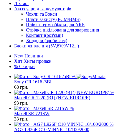
Ліхтарі
Аксесуари для акумуляторів
Чохли та Бокси
Плати захисту (PCM/BMS)
Плівка термозбіжна для АКБ
Стрічка нікільована для зварювання
Контакти(роз'єми)
Холдери (зроби сам)
Блоки живлення (5V,6V,9V12...)
New
Новинки
Хит
Хиты продаж
%
Скидки
%
Sony CR 1616 /5Bl
68
грн.
%
Maxell CR 1220 (B1) (NEW EUROPE)
93
грн.
%
Maxell SR 721SW
33
грн.
%
AG7 L926F C10 VINNIC 10/100/2000