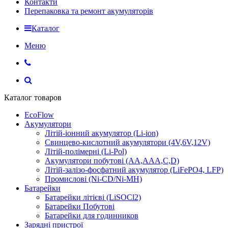
Контакти
Перепаковка та ремонт акумуляторів
Каталог
Меню
Каталог товаров
EcoFlow
Акумулятори
Літій-іонний акумулятор (Li-ion)
Свинцево-кислотний акумулятори (4V,6V,12V)
Літій-полімерні (Li-Pol)
Акумулятори побутові (AA,AAA,C,D)
Літій-залізо-фосфатний акумулятор (LiFePO4, LFP)
Промислові (Ni-CD/Ni-MH)
Батарейки
Батарейки літієві (LiSOCl2)
Батарейки Побутові
Батарейки для годинников
Зарядні пристрої