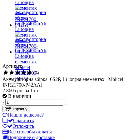
Артикул: -
(0)
Акумуляторна збірка 6S2P, Li-ion(на елементах Molicel
INR21700-P42AA)
2 860 грн.
за 1 шт
В наличии
-
+
В корзину
Нашли дешевле?
Сравнить
Отложить
Все способы оплаты
Подробнее о доставке