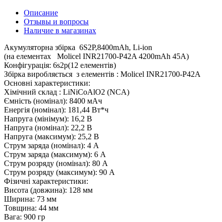
Описание
Отзывы и вопросы
Наличие в магазинах
Акумуляторна збірка 6S2P,8400mAh, Li-ion
(на елементах Molicel INR21700-P42A 4200mAh 45A)
Конфігурація: 6s2p(12 елементів)
Збірка виробляється з елементів : Molicel INR21700-P42A
Основні характеристики:
Хімічний склад : LiNiCoAlO2 (NCA)
Ємність (номінал): 8400 мАч
Енергія (номінал): 181,44 Вт*ч
Напруга (мінімум): 16,2 В
Напруга (номінал): 22,2 В
Напруга (максимум): 25,2 В
Струм заряда (номінал): 4 А
Струм заряда (максимум): 6 А
Струм розряду (номінал): 80 А
Струм розряду (максимум): 90 А
Фізичні характеристики:
Висота (довжина): 128 мм
Ширина: 73 мм
Товщина: 44 мм
Вага: 900 гр