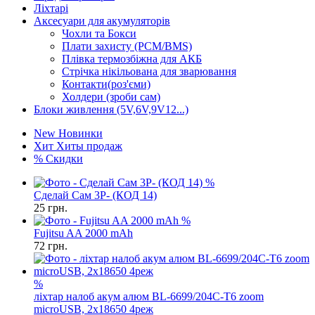
Ліхтарі
Аксесуари для акумуляторів
Чохли та Бокси
Плати захисту (PCM/BMS)
Плівка термозбіжна для АКБ
Стрічка нікільована для зварювання
Контакти(роз'єми)
Холдери (зроби сам)
Блоки живлення (5V,6V,9V12...)
New
Новинки
Хит
Хиты продаж
%
Скидки
%
Сделай Сам 3P- (КОД 14)
25
грн.
%
Fujitsu AA 2000 mAh
72
грн.
%
ліхтар налоб акум алюм BL-6699/204C-T6 zoom
microUSB, 2х18650 4реж