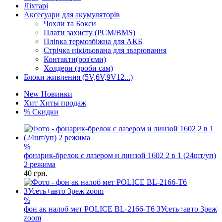
Ліхтарі
Аксесуари для акумуляторів
Чохли та Бокси
Плати захисту (PCM/BMS)
Плівка термозбіжна для АКБ
Стрічка нікільована для зварювання
Контакти(роз'єми)
Холдери (зроби сам)
Блоки живлення (5V,6V,9V12...)
New
Новинки
Хит
Хиты продаж
%
Скидки
%
фонарик-брелок с лазером и линзой 1602 2 в 1 (24шт/уп)
2 режима
40
грн.
%
фон ак налоб мет POLICE BL-2166-T6 ЗУсеть+авто 3реж
zoom