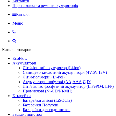
Контакти
Перепаковка та ремонт акумуляторів
Каталог
Меню
Каталог товаров
EcoFlow
Акумулятори
Літій-іонний акумулятор (Li-ion)
Свинцево-кислотний акумулятори (4V,6V,12V)
Літій-полімерні (Li-Pol)
Акумулятори побутові (AA,AAA,C,D)
Літій-залізо-фосфатний акумулятор (LiFePO4, LFP)
Промислові (Ni-CD/Ni-MH)
Батарейки
Батарейки літієві (LiSOCl2)
Батарейки Побутові
Батарейки для годинников
Зарядні пристрої