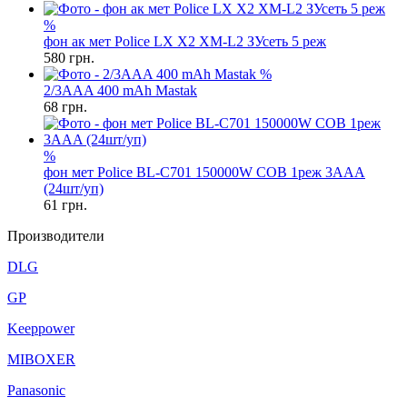
%
фон ак мет Police LX X2 XM-L2 ЗУсеть 5 реж
580
грн.
%
2/3AAA 400 mAh Mastak
68
грн.
%
фон мет Police BL-C701 150000W COB 1реж 3AAA
(24шт/уп)
61
грн.
Производители
DLG
GP
Keeppower
MIBOXER
Panasonic