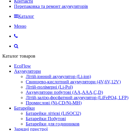
Контакти
Перепаковка та ремонт акумуляторів
Каталог
Меню
Каталог товаров
EcoFlow
Акумулятори
Літій-іонний акумулятор (Li-ion)
Свинцево-кислотний акумулятори (4V,6V,12V)
Літій-полімерні (Li-Pol)
Акумулятори побутові (AA,AAA,C,D)
Літій-залізо-фосфатний акумулятор (LiFePO4, LFP)
Промислові (Ni-CD/Ni-MH)
Батарейки
Батарейки літієві (LiSOCl2)
Батарейки Побутові
Батарейки для годинников
Зарядні пристрої