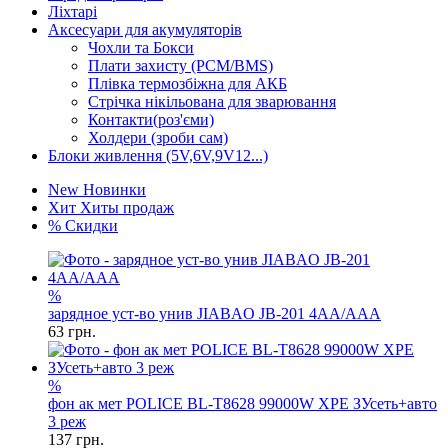
Ліхтарі
Аксесуари для акумуляторів
Чохли та Бокси
Плати захисту (PCM/BMS)
Плівка термозбіжна для АКБ
Стрічка нікільована для зварювання
Контакти(роз'єми)
Холдери (зроби сам)
Блоки живлення (5V,6V,9V12...)
New
Новинки
Хит
Хиты продаж
%
Скидки
%
зарядное уст-во унив JIABAO JB-201 4AA/AAA
63
грн.
%
фон ак мет POLICE BL-T8628 99000W XPE ЗУсеть+авто
3 реж
137
грн.