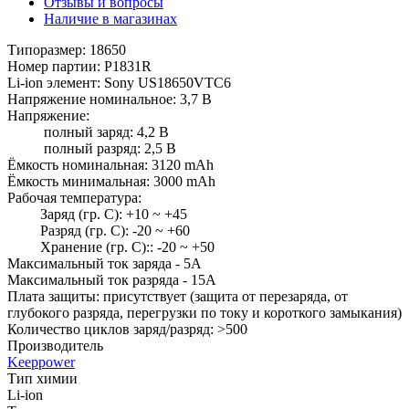
Отзывы и вопросы
Наличие в магазинах
Типоразмер: 18650
Номер партии: P1831R
Li-ion элемент: Sony US18650VTC6
Напряжение номинальное: 3,7 В
Напряжение:
полный заряд: 4,2 В
полный разряд: 2,5 В
Ёмкость номинальная: 3120 mAh
Ёмкость минимальная: 3000 mAh
Рабочая температура:
Заряд (гр. С): +10 ~ +45
Разряд (гр. С): -20 ~ +60
Хранение (гр. С):: -20 ~ +50
Максимальный ток заряда - 5А
Максимальный ток разряда - 15А
Плата защиты: присутствует (защита от перезаряда, от
глубокого разряда, перегрузки по току и короткого замыкания)
Количество циклов заряд/разряд: >500
Производитель
Keeppower
Тип химии
Li-ion