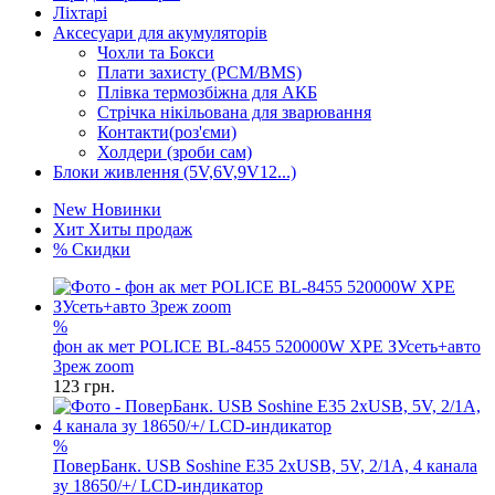
Ліхтарі
Аксесуари для акумуляторів
Чохли та Бокси
Плати захисту (PCM/BMS)
Плівка термозбіжна для АКБ
Стрічка нікільована для зварювання
Контакти(роз'єми)
Холдери (зроби сам)
Блоки живлення (5V,6V,9V12...)
New
Новинки
Хит
Хиты продаж
%
Скидки
%
фон ак мет POLICE BL-8455 520000W XPE ЗУсеть+авто
3реж zoom
123
грн.
%
ПоверБанк. USB Soshine E35 2xUSB, 5V, 2/1A, 4 канала
зу 18650/+/ LCD-индикатор