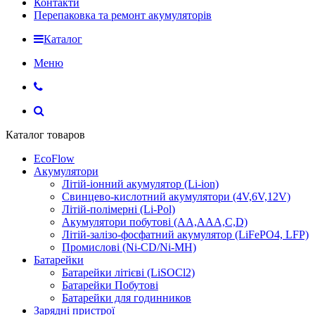
Контакти
Перепаковка та ремонт акумуляторів
Каталог
Меню
Каталог товаров
EcoFlow
Акумулятори
Літій-іонний акумулятор (Li-ion)
Свинцево-кислотний акумулятори (4V,6V,12V)
Літій-полімерні (Li-Pol)
Акумулятори побутові (AA,AAA,C,D)
Літій-залізо-фосфатний акумулятор (LiFePO4, LFP)
Промислові (Ni-CD/Ni-MH)
Батарейки
Батарейки літієві (LiSOCl2)
Батарейки Побутові
Батарейки для годинников
Зарядні пристрої