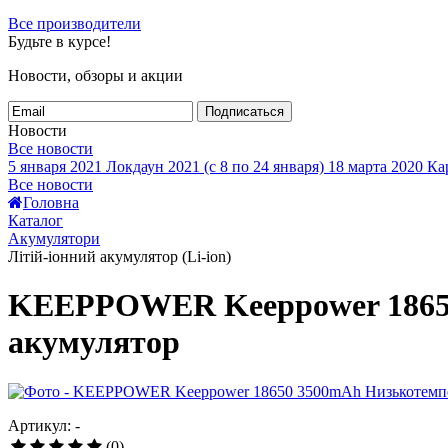
Все производители
Будьте в курсе!
Новости, обзоры и акции
Подписаться
Новости
Все новости
5 января 2021
Локдаун 2021 (с 8 по 24 января)
18 марта 2020
Кар
Все новости
Головна
Каталог
Акумулятори
Літій-іонний акумулятор (Li-ion)
KEEPPOWER Keeppower 18650
акумулятор
Артикул: -
(0)