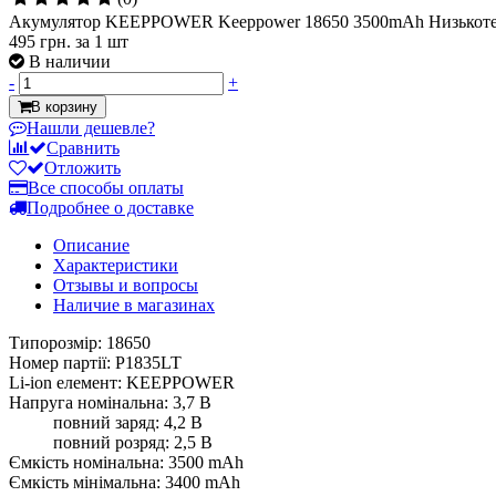
Акумулятор KEEPPOWER Keeppower 18650 3500mAh Низькотемп
495 грн.
за 1 шт
В наличии
-
+
В корзину
Нашли дешевле?
Сравнить
Отложить
Все способы оплаты
Подробнее о доставке
Описание
Характеристики
Отзывы и вопросы
Наличие в магазинах
Типорозмір: 18650
Номер партії: P1835LT
Li-ion елемент: KEEPPOWER
Напруга номінальна: 3,7 В
повний заряд: 4,2 В
повний розряд: 2,5 В
Ємкість номінальна: 3500 mAh
Ємкість мінімальна: 3400 mAh