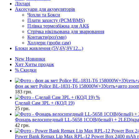
Ліхтарі
Аксесуари для акумуляторів
Чохли та Бокси
Плати захисту (PCM/BMS)
Плівка термозбіжна для АКБ
Стрічка нікільована для зварювання
Контакти(роз'єми)
Холдери (зроби сам)
Блоки живлення (5V,6V,9V12...)
New
Новинки
Хит
Хиты продаж
%
Скидки
фон ак мет Police BL-1831-T6 158000W+ЗУсеть+авто zoom
183
грн.
%
Сделай Сам 3PL + (КОД 19)
25
грн.
Фонарь велосипедный LL-5658 1COB(белый) + 2LED(кр
42
грн.
Power Bank Remax Lip Max RPL-12 Power Box 2400 mAh r