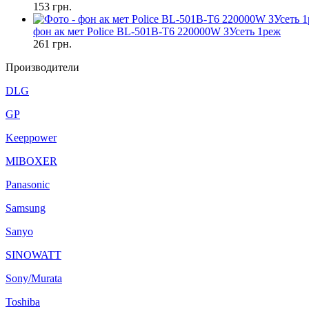
153
грн.
фон ак мет Police BL-501B-T6 220000W ЗУсеть 1реж
261
грн.
Производители
DLG
GP
Keeppower
MIBOXER
Panasonic
Samsung
Sanyo
SINOWATT
Sony/Murata
Toshiba