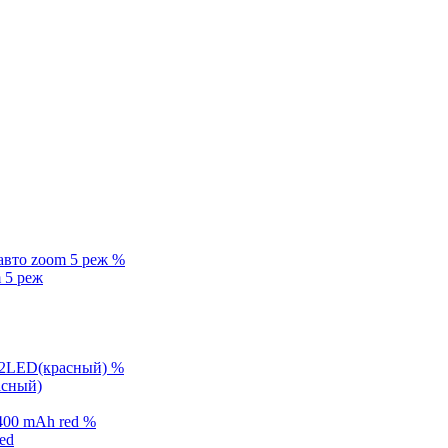
%
 5 реж
%
асный)
%
ed