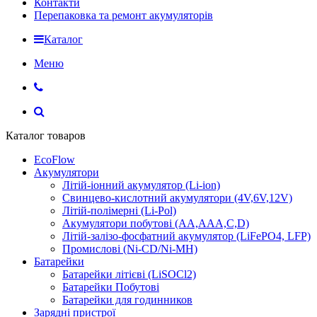
Контакти
Перепаковка та ремонт акумуляторів
Каталог
Меню
Каталог товаров
EcoFlow
Акумулятори
Літій-іонний акумулятор (Li-ion)
Свинцево-кислотний акумулятори (4V,6V,12V)
Літій-полімерні (Li-Pol)
Акумулятори побутові (AA,AAA,C,D)
Літій-залізо-фосфатний акумулятор (LiFePO4, LFP)
Промислові (Ni-CD/Ni-MH)
Батарейки
Батарейки літієві (LiSOCl2)
Батарейки Побутові
Батарейки для годинников
Зарядні пристрої