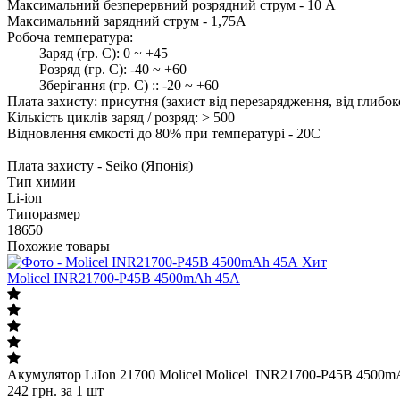
Максимальний безперервний розрядний струм - 10 А
Максимальний зарядний струм - 1,75А
Робоча температура:
Заряд (гр. С): 0 ~ +45
Розряд (гр. С): -40 ~ +60
Зберігання (гр. С) :: -20 ~ +60
Плата захисту: присутня (захист від перезарядження, від глибо
Кількість циклів заряд / розряд: > 500
Відновлення ємкості до 80% при температурі - 20С
Плата захисту - Seiko (Японія)
Тип химии
Li-ion
Типоразмер
18650
Похожие товары
Хит
Molicel INR21700-P45B 4500mAh 45A
Акумулятор LiIon 21700 Molicel Molicel INR21700-P45B 4500
242
грн.
за 1 шт