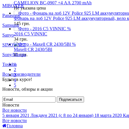
CAMELION BC-0907 +4 АА 2700 mAh
MIBOXER
Не указана цена
Panasonic
Фонарь на лоб 12V Police 925 LM аккумуляторный, вело 
145
грн.
Samsung
%
2016 C5 VINNIC
Sanyo
34
грн.
%
SINOWATT
Maxell CR 2430/5Bl
Sony/Murata
81
грн.
Toshiba
1
2
Все производители
3
Будьте в курсе!
4
5
Новости, обзоры и акции
Подписаться
Новости
Все новости
5 января 2021
Локдаун 2021 (с 8 по 24 января)
18 марта 2020
Кар
Все новости
Головна