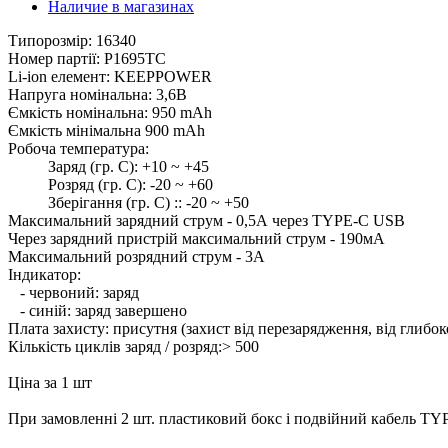
Наличие в магазинах
Типорозмір: 16340
Номер партії: P1695TC
Li-ion елемент: KEEPPOWER
Напруга номінальна: 3,6В
Ємкість номінальна: 950 mAh
Ємкість мінімальна 900 mAh
Робоча температура:
Заряд (гр. С): +10 ~ +45
Розряд (гр. С): -20 ~ +60
Зберігання (гр. С) :: -20 ~ +50
Максимальний зарядний струм - 0,5А через TYPE-C USB
Через зарядний пристрій максимальний струм - 190мА
Максимальний розрядний струм - 3А
Індикатор:
- червоний: заряд
- синій: заряд завершено
Плата захисту: присутня (захист від перезарядження, від глибо
Кількість циклів заряд / розряд:> 500
Ціна за 1 шт
При замовленні 2 шт. пластиковий бокс і подвійний кабель TY