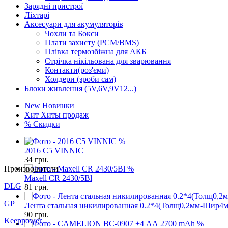
Зарядні пристрої
Ліхтарі
Аксесуари для акумуляторів
Чохли та Бокси
Плати захисту (PCM/BMS)
Плівка термозбіжна для АКБ
Стрічка нікільована для зварювання
Контакти(роз'єми)
Холдери (зроби сам)
Блоки живлення (5V,6V,9V12...)
New
Новинки
Хит
Хиты продаж
%
Скидки
%
2016 C5 VINNIC
34
грн.
Производители
%
Maxell CR 2430/5Bl
DLG
81
грн.
GP
Лента стальная никилированная 0.2*4(Толщ0,2мм-Шир4
90
грн.
Keeppower
%