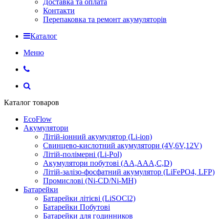
Доставка та оплата
Контакти
Перепаковка та ремонт акумуляторів
Каталог
Меню
Каталог товаров
EcoFlow
Акумулятори
Літій-іонний акумулятор (Li-ion)
Свинцево-кислотний акумулятори (4V,6V,12V)
Літій-полімерні (Li-Pol)
Акумулятори побутові (AA,AAA,C,D)
Літій-залізо-фосфатний акумулятор (LiFePO4, LFP)
Промислові (Ni-CD/Ni-MH)
Батарейки
Батарейки літієві (LiSOCl2)
Батарейки Побутові
Батарейки для годинников