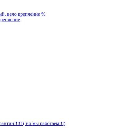
%
крепление
антин!!!!! ( но мы работаем!!!)