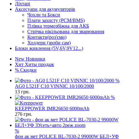
Ліхтарі
Аксесуари для акумуляторів
Чохли та Бокси
Плати захисту (PCM/BMS)
Плівка термозбіжна для АКБ
Стрічка нікільована для зварювання
Контакти(роз'єми)
Холдери (зроби сам)
Блоки живлення (5V,6V,9V12...)
New
Новинки
Хит
Хиты продаж
%
Скидки
%
AG0 L521F C10 VINNIC 10/100/2000
13
грн.
%
KEEPPOWER IMR26650 6000mAh
276
грн.
%
фон ак мет POLICE BL-7030-2 99000W БЕЛ+УФ