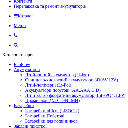
Контакти
Перепаковка та ремонт акумуляторів
Каталог
Меню
Каталог товаров
EcoFlow
Акумулятори
Літій-іонний акумулятор (Li-ion)
Свинцево-кислотний акумулятори (4V,6V,12V)
Літій-полімерні (Li-Pol)
Акумулятори побутові (AA,AAA,C,D)
Літій-залізо-фосфатний акумулятор (LiFePO4, LFP)
Промислові (Ni-CD/Ni-MH)
Батарейки
Батарейки літієві (LiSOCl2)
Батарейки Побутові
Батарейки для годинников
Зарядні пристрої