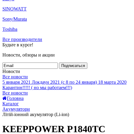
SINOWATT
Sony/Murata
Toshiba
Все производители
Будьте в курсе!
Новости, обзоры и акции
Подписаться
Новости
Все новости
5 января 2021
Локдаун 2021 (с 8 по 24 января)
18 марта 2020
Карантин!!!!! ( но мы работаем!!!)
Все новости
Головна
Каталог
Акумулятори
Літій-іонний акумулятор (Li-ion)
KEEPPOWER P1840TC