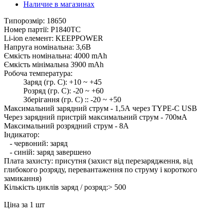
Наличие в магазинах
Типорозмір: 18650
Номер партії: P1840TC
Li-ion елемент: KEEPPOWER
Напруга номінальна: 3,6В
Ємкість номінальна: 4000 mAh
Ємкість мінімальна 3900 mAh
Робоча температура:
Заряд (гр. С): +10 ~ +45
Розряд (гр. С): -20 ~ +60
Зберігання (гр. С) :: -20 ~ +50
Максимальний зарядний струм - 1,5А через TYPE-C USB
Через зарядний пристрій максимальний струм - 700мА
Максимальний розрядний струм - 8А
Індикатор:
- червоний: заряд
- синій: заряд завершено
Плата захисту: присутня (захист від перезарядження, від
глибокого розряду, перевантаження по струму і короткого
замикання)
Кількість циклів заряд / розряд:> 500
Ціна за 1 шт