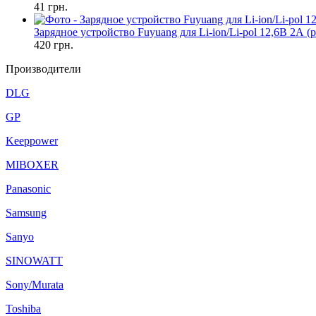
41
грн.
Зарядное устройство Fuyuang для Li-ion/Li-pol 12,6В 2А (
420
грн.
Производители
DLG
GP
Keeppower
MIBOXER
Panasonic
Samsung
Sanyo
SINOWATT
Sony/Murata
Toshiba