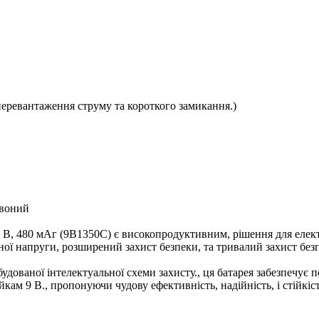
перевантаження струму та короткого замикання.)
рвоний
9 В, 480 мАг (9В1350С) є високопродуктивним, рішення для еле
ої напруги, розширений захист безпеки, та тривалий захист без
будованої інтелектуальної схеми захисту., ця батарея забезпечу
кам 9 В., пропонуючи чудову ефективність, надійність, і стійкіст