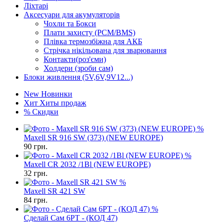
Ліхтарі
Аксесуари для акумуляторів
Чохли та Бокси
Плати захисту (PCM/BMS)
Плівка термозбіжна для АКБ
Стрічка нікільована для зварювання
Контакти(роз'єми)
Холдери (зроби сам)
Блоки живлення (5V,6V,9V12...)
New
Новинки
Хит
Хиты продаж
%
Скидки
%
Maxell SR 916 SW (373) (NEW EUROPE)
90
грн.
%
Maxell CR 2032 /1Bl (NEW EUROPE)
32
грн.
%
Maxell SR 421 SW
84
грн.
%
Сделай Сам 6PT - (КОД 47)