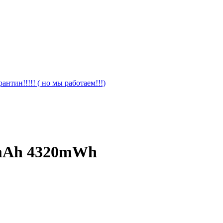
антин!!!!! ( но мы работаем!!!)
mAh 4320mWh