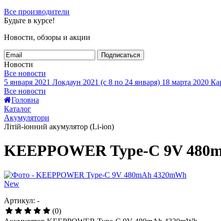
Все производители
Будьте в курсе!
Новости, обзоры и акции
Подписаться
Новости
Все новости
5 января 2021
Локдаун 2021 (с 8 по 24 января)
18 марта 2020
Кар
Все новости
Головна
Каталог
Акумулятори
Літій-іонний акумулятор (Li-ion)
KEEPPOWER Type-C 9V 480
New
Артикул: -
(0)