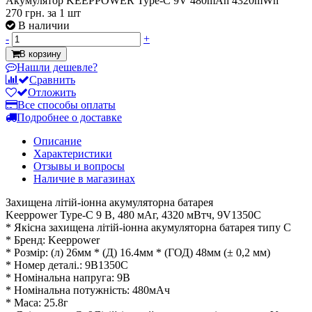
Акумулятор KEEPPOWER Type-C 9V 480mAh 4320mWh
270 грн.
за 1 шт
В наличии
-
+
В корзину
Нашли дешевле?
Сравнить
Отложить
Все способы оплаты
Подробнее о доставке
Описание
Характеристики
Отзывы и вопросы
Наличие в магазинах
Захищена літій-іонна акумуляторна батарея
Keeppower Type-C 9 В, 480 мАг, 4320 мВтч, 9V1350C
* Якісна захищена літій-іонна акумуляторна батарея типу C
* Бренд: Keeppower
* Розмір: (л) 26мм * (Д) 16.4мм * (ГОД) 48мм (± 0,2 мм)
* Номер деталі.: 9В1350С
* Номінальна напруга: 9В
* Номінальна потужність: 480мАч
* Маса: 25.8г