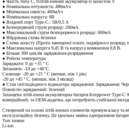
● Якість типу C. 9Літій-іонний акумулятор із захистом V
● Номінальна потужність: 480мАч
● Мінімальна ємність: 460мАч
● Номінальна напруга: 9В
● Вхідний порт Type-C.: 5В/0,5 А
● Безперервний струм розряду: 260мА
● Максимальний струм безперервного розряду: 600мА
● Вбудована схема безпеки
● Схема захисту (Проти завищеної плати, надмірного розряду, 
● Максимальна напруга 9,45 В та напруга вимкнення 0,8 В.
● Більше 300 циклів заряджання-розрядження
● Робоча температура
Заряджати: 0 до +35 ° С
Звільняти: -10 до +40°C.
Сховище: -20 до +25 ° С (менше, ніж 1 рік)
-20 до +45 ° C. (менше, ніж 3 місяці)
● Стан світлодіодного індикатора заряджання: Заряджання: Че
Повністю заряджений: Зелений
Захищена літій-іонна акумуляторна батарея Keeppower Type-C 
комерційний, та OEM-додатки, що потребують стабільної вихідн
Створений на основі літій-іонних елементів преміум-класу та в
експлуатаційну безпеку. Це ідеальна заміна одноразовим батарей
Тип химии
Li-ion