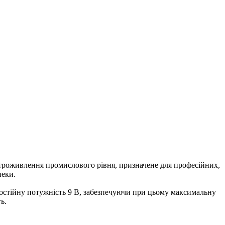
ктроживлення промислового рівня, призначене для професійних,
пеки.
є постійну потужність 9 В, забезпечуючи при цьому максимальну
ь.