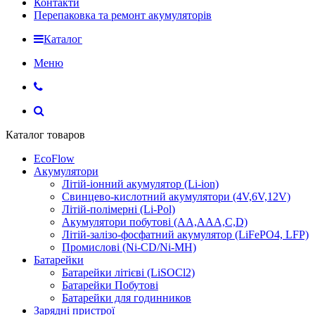
Контакти
Перепаковка та ремонт акумуляторів
Каталог
Меню
Каталог товаров
EcoFlow
Акумулятори
Літій-іонний акумулятор (Li-ion)
Свинцево-кислотний акумулятори (4V,6V,12V)
Літій-полімерні (Li-Pol)
Акумулятори побутові (AA,AAA,C,D)
Літій-залізо-фосфатний акумулятор (LiFePO4, LFP)
Промислові (Ni-CD/Ni-MH)
Батарейки
Батарейки літієві (LiSOCl2)
Батарейки Побутові
Батарейки для годинников
Зарядні пристрої