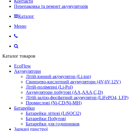
Контакти
Перепаковка та ремонт акумуляторів
Каталог
Меню
Каталог товаров
EcoFlow
Акумулятори
Літій-іонний акумулятор (Li-ion)
Свинцево-кислотний акумулятори (4V,6V,12V)
Літій-полімерні (Li-Pol)
Акумулятори побутові (AA,AAA,C,D)
Літій-залізо-фосфатний акумулятор (LiFePO4, LFP)
Промислові (Ni-CD/Ni-MH)
Батарейки
Батарейки літієві (LiSOCl2)
Батарейки Побутові
Батарейки для годинников
Зарядні пристрої