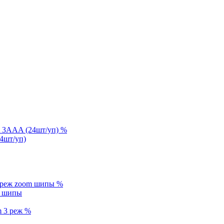
%
4шт/уп)
%
m шипы
%