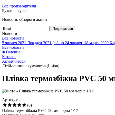
Все производители
Будьте в курсе!
Новости, обзоры и акции
Подписаться
Новости
Все новости
5 января 2021
Локдаун 2021 (с 8 по 24 января)
18 марта 2020
Кар
Все новости
Головна
Каталог
Акумулятори
Літій-іонний акумулятор (Li-ion)
Плівка термозбіжна PVC 50 м
Артикул: -
(0)
Плівка термозбіжна PVC 50 мм чорна 1/17