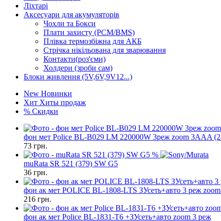
Ліхтарі
Аксесуари для акумуляторів
Чохли та Бокси
Плати захисту (PCM/BMS)
Плівка термозбіжна для АКБ
Стрічка нікільована для зварювання
Контакти(роз'єми)
Холдери (зроби сам)
Блоки живлення (5V,6V,9V12...)
New
Новинки
Хит
Хиты продаж
%
Скидки
фон мет Police BL-B029 LM 220000W 3реж zoom 3AAA (2
73
грн.
%
muRata SR 521 (379) SW G5
36
грн.
фон ак мет POLICE BL-1808-LTS ЗУсеть+авто 3 реж zoo
216
грн.
фон ак мет Police BL-1831-T6 +ЗУсеть+авто zoom 3 реж