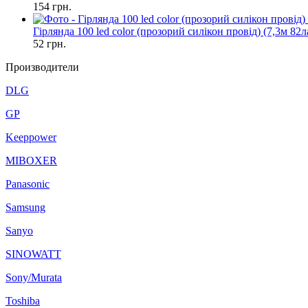
154
грн.
Гірлянда 100 led color (прозорий силікон провід) (7,3м 82
52
грн.
Производители
DLG
GP
Keeppower
MIBOXER
Panasonic
Samsung
Sanyo
SINOWATT
Sony/Murata
Toshiba