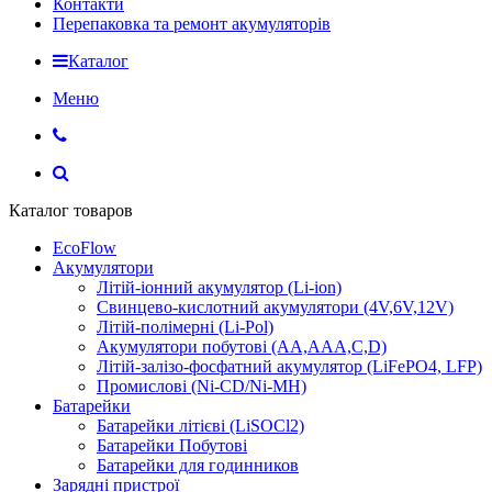
Контакти
Перепаковка та ремонт акумуляторів
Каталог
Меню
Каталог товаров
EcoFlow
Акумулятори
Літій-іонний акумулятор (Li-ion)
Свинцево-кислотний акумулятори (4V,6V,12V)
Літій-полімерні (Li-Pol)
Акумулятори побутові (AA,AAA,C,D)
Літій-залізо-фосфатний акумулятор (LiFePO4, LFP)
Промислові (Ni-CD/Ni-MH)
Батарейки
Батарейки літієві (LiSOCl2)
Батарейки Побутові
Батарейки для годинников
Зарядні пристрої