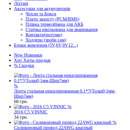
Ліхтарі
Аксесуари для акумуляторів
Чохли та Бокси
Плати захисту (PCM/BMS)
Плівка термозбіжна для АКБ
Стрічка нікільована для зварювання
Контакти(роз'єми)
Холдери (зроби сам)
Блоки живлення (5V,6V,9V12...)
New
Новинки
Хит
Хиты продаж
%
Скидки
%
Лента стальная никилированная 0.1*7(Толщ0,1мм-
Шир7мм)
68
грн.
%
2016 C5 VINNIC
34
грн.
%
Силиконовый провод 22AWG красный