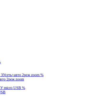
%
%
вто 2реж zoom
%
 USB