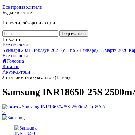
Все производители
Будьте в курсе!
Новости, обзоры и акции
Подписаться
Новости
Все новости
5 января 2021
Локдаун 2021 (с 8 по 24 января)
18 марта 2020
Кар
Все новости
Головна
Каталог
Акумулятори
Літій-іонний акумулятор (Li-ion)
Samsung INR18650-25S 2500mA
%