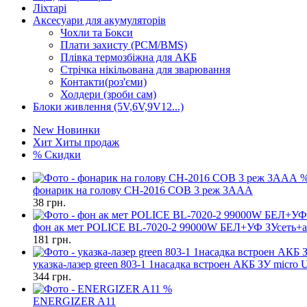
Ліхтарі
Аксесуари для акумуляторів
Чохли та Бокси
Плати захисту (PCM/BMS)
Плівка термозбіжна для АКБ
Стрічка нікільована для зварювання
Контакти(роз'єми)
Холдери (зроби сам)
Блоки живлення (5V,6V,9V12...)
New
Новинки
Хит
Хиты продаж
%
Скидки
фонарик на голову CH-2016 COB 3 реж 3AAA
38
грн.
фон ак мет POLICE BL-7020-2 99000W БЕЛ+УФ ЗУсеть+а
181
грн.
указка-лазер green 803-1 1насадка встроен АКБ ЗУ micro
344
грн.
%
ENERGIZER A11