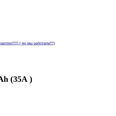
антин!!!!! ( но мы работаем!!!)
h (35А )