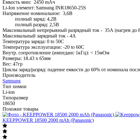
Ёмкость мин: 2450 mAч
Li-Ion элемент: Samsung INR18650-25S
Напряжение номинальное: 3,6В
полный заряд: 4,2В
полный разряд: 2,5В
Максимальный непрерывный разрядный ток - 35А (нагрев до 8
Максимальный зарядный ток - 4А
Температура заряда: 0 to 50C
Температура эксплуатации: -20 to 60C
Внутр. сопротивление (импеданс 1кГц): < 15мОм
Размеры: 18.43 х 65мм
Вес: 47гр
Циклы заряд/разряд: падение емкости до 60% от номинала посл
Производитель
Samsung
Тип химии
Li-ion
Типоразмер
18650
Похожие товары
KEEPPOWER 18500 2000 mAh (Panasonic)