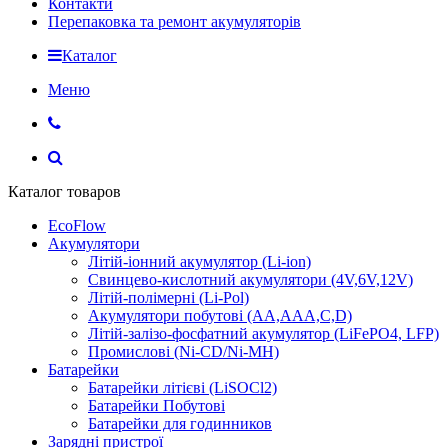
Контакти
Перепаковка та ремонт акумуляторів
Каталог
Меню
Каталог товаров
EcoFlow
Акумулятори
Літій-іонний акумулятор (Li-ion)
Свинцево-кислотний акумулятори (4V,6V,12V)
Літій-полімерні (Li-Pol)
Акумулятори побутові (AA,AAA,C,D)
Літій-залізо-фосфатний акумулятор (LiFePO4, LFP)
Промислові (Ni-CD/Ni-MH)
Батарейки
Батарейки літієві (LiSOCl2)
Батарейки Побутові
Батарейки для годинников
Зарядні пристрої