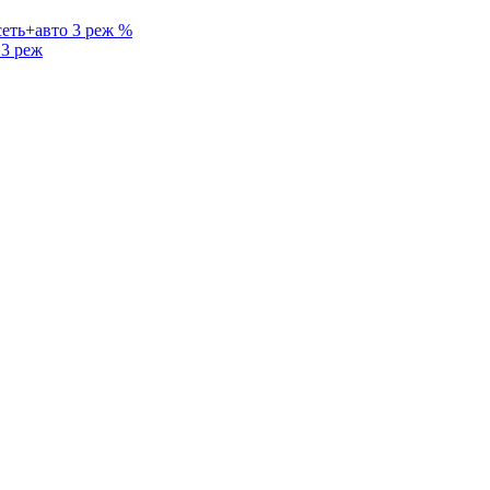
%
3 реж