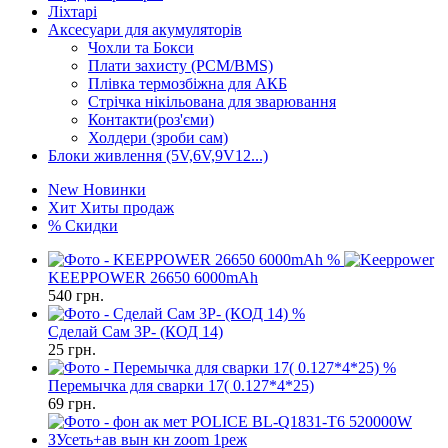
Ліхтарі
Аксесуари для акумуляторів
Чохли та Бокси
Плати захисту (PCM/BMS)
Плівка термозбіжна для АКБ
Стрічка нікільована для зварювання
Контакти(роз'єми)
Холдери (зроби сам)
Блоки живлення (5V,6V,9V12...)
New
Новинки
Хит
Хиты продаж
%
Скидки
%
KEEPPOWER 26650 6000mAh
540
грн.
%
Сделай Сам 3P- (КОД 14)
25
грн.
%
Перемычка для сварки 17( 0.127*4*25)
69
грн.