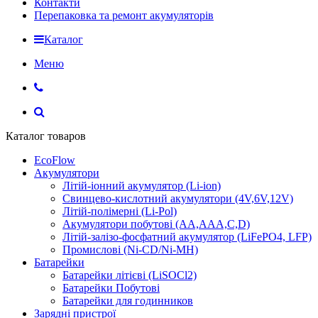
Контакти
Перепаковка та ремонт акумуляторів
Каталог
Меню
Каталог товаров
EcoFlow
Акумулятори
Літій-іонний акумулятор (Li-ion)
Свинцево-кислотний акумулятори (4V,6V,12V)
Літій-полімерні (Li-Pol)
Акумулятори побутові (AA,AAA,C,D)
Літій-залізо-фосфатний акумулятор (LiFePO4, LFP)
Промислові (Ni-CD/Ni-MH)
Батарейки
Батарейки літієві (LiSOCl2)
Батарейки Побутові
Батарейки для годинников
Зарядні пристрої