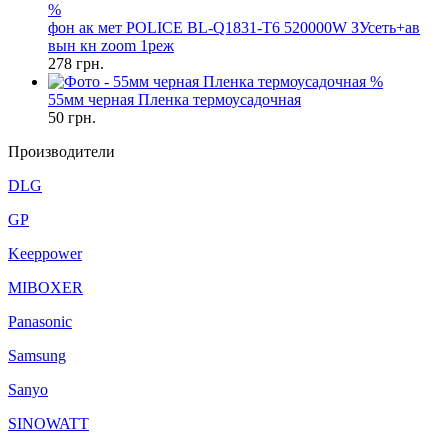
%
фон ак мет POLICE BL-Q1831-T6 520000W ЗУсеть+ав
вын кн zoom 1реж
278
грн.
%
55мм черная Пленка термоусадочная
50
грн.
Производители
DLG
GP
Keeppower
MIBOXER
Panasonic
Samsung
Sanyo
SINOWATT