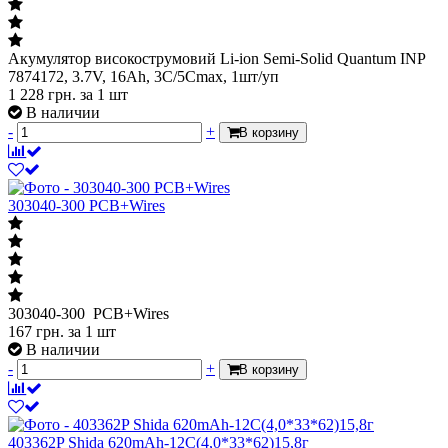
Акумулятор високострумовий Li-ion Semi-Solid Quantum INP
7874172, 3.7V, 16Ah, 3C/5Cmax, 1шт/уп
1 228
грн.
за 1 шт
В наличии
-
+
В корзину
303040-300 PCB+Wires
303040-300 PCB+Wires
167
грн.
за 1 шт
В наличии
-
+
В корзину
403362P Shida 620mAh-12C(4,0*33*62)15,8г