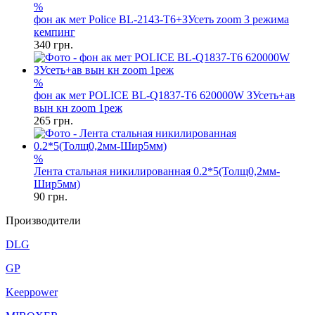
%
фон ак мет Police BL-2143-T6+ЗУсеть zoom 3 режима
кемпинг
340
грн.
%
фон ак мет POLICE BL-Q1837-T6 620000W ЗУсеть+ав
вын кн zoom 1реж
265
грн.
%
Лента стальная никилированная 0.2*5(Толщ0,2мм-
Шир5мм)
90
грн.
Производители
DLG
GP
Keeppower