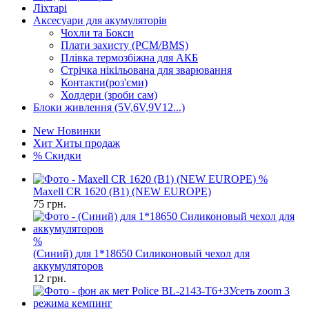
Ліхтарі
Аксесуари для акумуляторів
Чохли та Бокси
Плати захисту (PCM/BMS)
Плівка термозбіжна для АКБ
Стрічка нікільована для зварювання
Контакти(роз'єми)
Холдери (зроби сам)
Блоки живлення (5V,6V,9V12...)
New
Новинки
Хит
Хиты продаж
%
Скидки
%
Maxell CR 1620 (B1) (NEW EUROPE)
75
грн.
%
(Синий) для 1*18650 Силиконовый чехол для
аккумуляторов
12
грн.