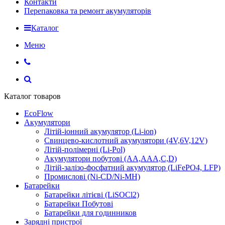
Контакти
Перепаковка та ремонт акумуляторів
Каталог
Меню
Каталог товаров
EcoFlow
Акумулятори
Літій-іонний акумулятор (Li-ion)
Свинцево-кислотний акумулятори (4V,6V,12V)
Літій-полімерні (Li-Pol)
Акумулятори побутові (AA,AAA,C,D)
Літій-залізо-фосфатний акумулятор (LiFePO4, LFP)
Промислові (Ni-CD/Ni-MH)
Батарейки
Батарейки літієві (LiSOCl2)
Батарейки Побутові
Батарейки для годинников
Зарядні пристрої