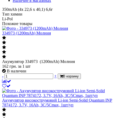
Наличие в магазинах
350mAh (4х 22,6 х 40,1) 6,6г
Тип химии
Li-Pol
Похожие товары
334973 (1200mAh) Молния
Акумулятор 334973 (1200mAh) Молния
162
грн.
за 1 шт
В наличии
-
+
В корзину
Акумулятор високострумовий Li-ion Semi-Solid Quantum INP
7874172, 3.7V, 16Ah, 3C/5Cmax, 1шт/уп