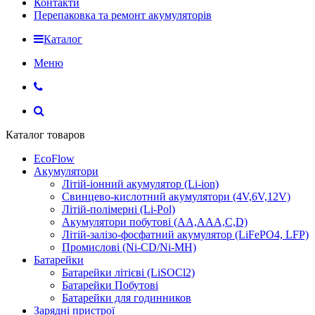
Контакти
Перепаковка та ремонт акумуляторів
Каталог
Меню
Каталог товаров
EcoFlow
Акумулятори
Літій-іонний акумулятор (Li-ion)
Свинцево-кислотний акумулятори (4V,6V,12V)
Літій-полімерні (Li-Pol)
Акумулятори побутові (AA,AAA,C,D)
Літій-залізо-фосфатний акумулятор (LiFePO4, LFP)
Промислові (Ni-CD/Ni-MH)
Батарейки
Батарейки літієві (LiSOCl2)
Батарейки Побутові
Батарейки для годинников
Зарядні пристрої