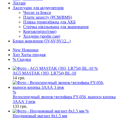
Ліхтарі
Аксесуари для акумуляторів
Чохли та Бокси
Плати захисту (PCM/BMS)
Плівка термозбіжна для АКБ
Стрічка нікільована для зварювання
Контакти(роз'єми)
Холдери (зроби сам)
Блоки живлення (5V,6V,9V12...)
New
Новинки
Хит
Хиты продаж
%
Скидки
%
AG5 MASTAK (393, LR754) BL-10
14
грн.
%
Велосипедный звонок+велофара FY-056, выносн кнопка
3ААА 3 реж
133
грн.
%
Неодимовый магнит 8х1.5 мм