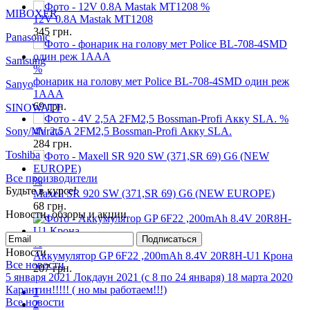
GP
207
грн.
%
Keeppower
12V 0.8A Mastak MT1208
345
грн.
MIBOXER
Panasonic
%
фонарик на голову мет Police BL-708-4SMD один реж
Samsung
1AAA
69
грн.
Sanyo
%
4V 2,5A 2FM2,5 Bossman-Profi Акку SLA.
SINOWATT
284
грн.
Sony/Murata
Toshiba
%
Maxell SR 920 SW (371,SR 69) G6 (NEW EUROPE)
Все производители
68
грн.
Будьте в курсе!
Новости, обзоры и акции
%
Аккумулятор GP 6F22 ,200mAh 8.4V 20R8H-U1 Крона
Подписаться
207
грн.
Новости
Все новости
1