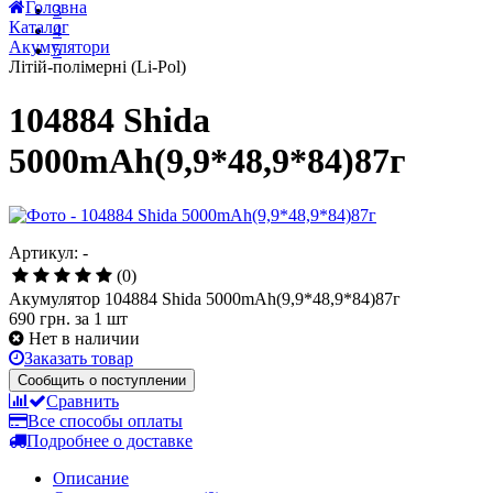
5 января 2021
Локдаун 2021 (с 8 по 24 января)
18 марта 2020
2
Карантин!!!!! ( но мы работаем!!!)
3
Все новости
4
Головна
5
Каталог
Акумулятори
Літій-полімерні (Li-Pol)
104884 Shida
5000mAh(9,9*48,9*84)87г
Артикул: -
(0)
Акумулятор 104884 Shida 5000mAh(9,9*48,9*84)87г
690 грн.
за 1 шт
Нет в наличии
Заказать товар
Сообщить о поступлении
Сравнить
Все способы оплаты