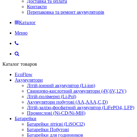
Доставка та оплата
Контакти
Перепаковка та ремонт акумуляторів
Каталог
Меню
Каталог товаров
EcoFlow
Акумулятори
Літій-іонний акумулятор (Li-ion)
Свинцево-кислотний акумулятори (4V,6V,12V)
Літій-полімерні (Li-Pol)
Акумулятори побутові (AA,AAA,C,D)
Літій-залізо-фосфатний акумулятор (LiFePO4, LFP)
Промислові (Ni-CD/Ni-MH)
Батарейки
Батарейки літієві (LiSOCl2)
Батарейки Побутові
Батарейки для годинников