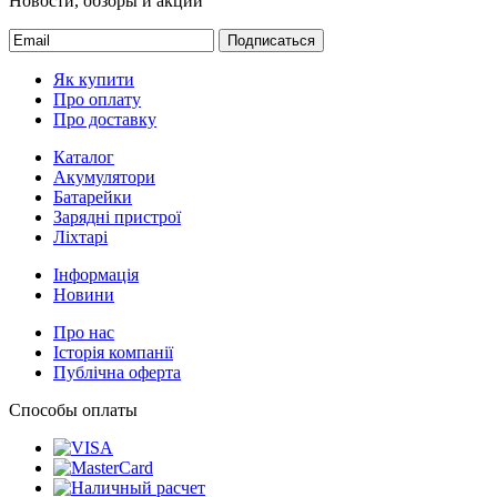
Все обзоры и советы
Будьте в курсе!
Новости, обзоры и акции
Подписаться
Як купити
Про оплату
Про доставку
Каталог
Акумулятори
Батарейки
Зарядні пристрої
Ліхтарі
Інформація
Новини
Про нас
Історія компанії
Публічна оферта
Способы оплаты