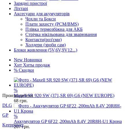
Зарядні пристрої
Ліхтарі
Аксесуари для акумуляторів
Чохли та Бокси
Плати захисту (PCM/BMS)
Плівка термозбіжна для АКБ
Стрічка нікільована для зварювання
Контакти(роз'єми)
Холдери (зроби сам)
Блоки живлення (5V,6V,9V12...)
New
Новинки
Хит
Хиты продаж
%
Скидки
%
Maxell SR 920 SW (371,SR 69) G6 (NEW EUROPE)
68
грн.
Производители
DLG
%
Аккумулятор GP 6F22 ,200mAh 8.4V 20R8H-U1 Крона