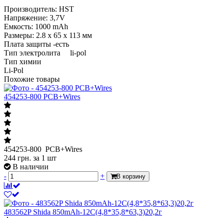
Производитель: HST
Напряжение: 3,7V
Емкость: 1000 mAh
Размеры: 2.8 х 65 х 113 мм
Плата защиты -есть
Тип электролита li-pol
Тип химии
Li-Pol
Похожие товары
454253-800 PCB+Wires
454253-800 PCB+Wires
244
грн.
за 1 шт
В наличии
-
+
В корзину
483562P Shida 850mAh-12С(4,8*35,8*63,3)20,2г