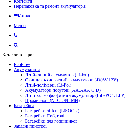
Контакти
Перепаковка та ремонт акумуляторів
Каталог
Меню
Каталог товаров
EcoFlow
Акумулятори
Літій-іонний акумулятор (Li-ion)
Свинцево-кислотний акумулятори (4V,6V,12V)
Літій-полімерні (Li-Pol)
Акумулятори побутові (AA,AAA,C,D)
Літій-залізо-фосфатний акумулятор (LiFePO4, LFP)
Промислові (Ni-CD/Ni-MH)
Батарейки
Батарейки літієві (LiSOCl2)
Батарейки Побутові
Батарейки для годинников
Зарядні пристрої