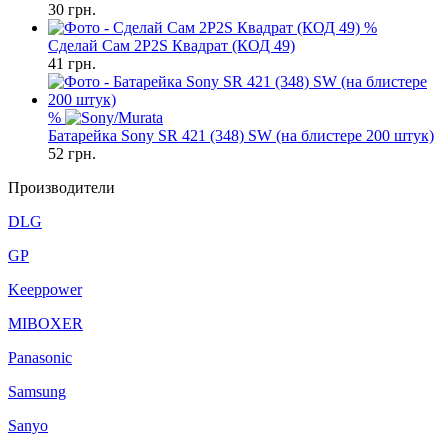
30
грн.
%
Сделай Сам 2P2S Квадрат (КОД 49)
41
грн.
%
Батарейка Sony SR 421 (348) SW (на блистере 200 штук)
52
грн.
Производители
DLG
GP
Keeppower
MIBOXER
Panasonic
Samsung
Sanyo