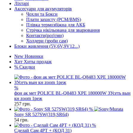
Ліхтарі
Аксесуари для акумуляторів
Чохли та Бокси
Плати захисту (PCM/BMS)
Плівка термозбіжна для АКБ
Стрічка нікільована для зварювання
Контакти(роз'єми)
Холдери (зроби сам)
Блоки живлення (5V,6V,9V12...)
New
Новинки
Хит
Хиты продаж
%
Скидки
%
фон ак мет POLICE BL-Q8483 XPE 180000W ЗУсеть вын
кн zoom 1реж
257
грн.
%
Sony SR 527SW(319,SR64)
54
грн.
%
Сделай Сам 4PT + (КОД 31)