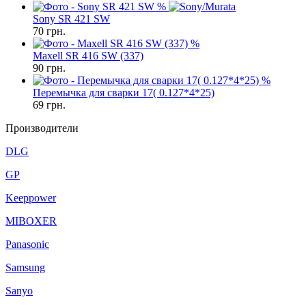
%
Sony SR 421 SW
70
грн.
%
Maxell SR 416 SW (337)
90
грн.
%
Перемычка для сварки 17( 0.127*4*25)
69
грн.
Производители
DLG
GP
Keeppower
MIBOXER
Panasonic
Samsung
Sanyo