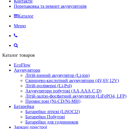
Контакти
Перепаковка та ремонт акумуляторів
Каталог
Меню
Каталог товаров
EcoFlow
Акумулятори
Літій-іонний акумулятор (Li-ion)
Свинцево-кислотний акумулятори (4V,6V,12V)
Літій-полімерні (Li-Pol)
Акумулятори побутові (AA,AAA,C,D)
Літій-залізо-фосфатний акумулятор (LiFePO4, LFP)
Промислові (Ni-CD/Ni-MH)
Батарейки
Батарейки літієві (LiSOCl2)
Батарейки Побутові
Батарейки для годинников
Зарядні пристрої