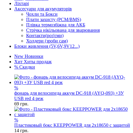
Ліхтарі
Аксесуари для акумуляторів
Чохли та Бокси
Плати захисту (PCM/BMS)
Плівка термозбіжна для АКБ
Стрічка нікільована для зварювання
Контакти(роз'єми)
Холдери (зроби сам)
Блоки живлення (5V,6V,9V12...)
New
Новинки
Хит
Хиты продаж
%
Скидки
%
фонарь для велосипеда аккум DC-918 (AYQ-093) +ЗУ
USB red 4 реж
69
грн.
%
Пластиковый бокс KEEPPOWER для 2x18650 с защитой
14
грн.