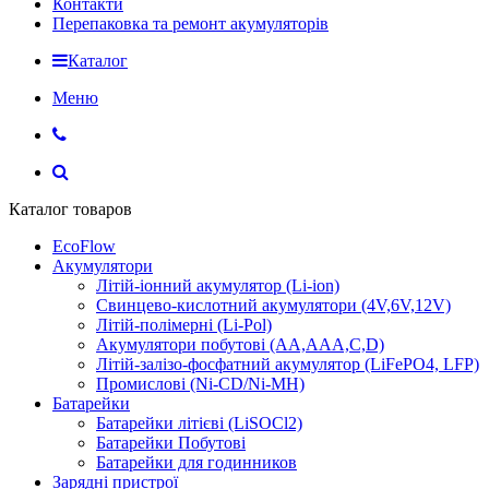
Контакти
Перепаковка та ремонт акумуляторів
Каталог
Меню
Каталог товаров
EcoFlow
Акумулятори
Літій-іонний акумулятор (Li-ion)
Свинцево-кислотний акумулятори (4V,6V,12V)
Літій-полімерні (Li-Pol)
Акумулятори побутові (AA,AAA,C,D)
Літій-залізо-фосфатний акумулятор (LiFePO4, LFP)
Промислові (Ni-CD/Ni-MH)
Батарейки
Батарейки літієві (LiSOCl2)
Батарейки Побутові
Батарейки для годинников
Зарядні пристрої