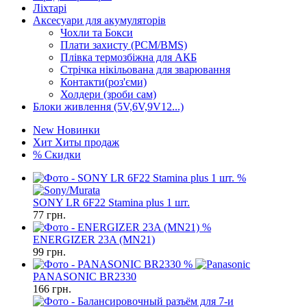
Ліхтарі
Аксесуари для акумуляторів
Чохли та Бокси
Плати захисту (PCM/BMS)
Плівка термозбіжна для АКБ
Стрічка нікільована для зварювання
Контакти(роз'єми)
Холдери (зроби сам)
Блоки живлення (5V,6V,9V12...)
New
Новинки
Хит
Хиты продаж
%
Скидки
%
SONY LR 6F22 Stamina plus 1 шт.
77
грн.
%
ENERGIZER 23A (MN21)
99
грн.
%
PANASONIC BR2330
166
грн.