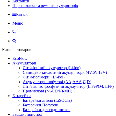
Контакти
Перепаковка та ремонт акумуляторів
Каталог
Меню
Каталог товаров
EcoFlow
Акумулятори
Літій-іонний акумулятор (Li-ion)
Свинцево-кислотний акумулятори (4V,6V,12V)
Літій-полімерні (Li-Pol)
Акумулятори побутові (AA,AAA,C,D)
Літій-залізо-фосфатний акумулятор (LiFePO4, LFP)
Промислові (Ni-CD/Ni-MH)
Батарейки
Батарейки літієві (LiSOCl2)
Батарейки Побутові
Батарейки для годинников
Зарядні пристрої