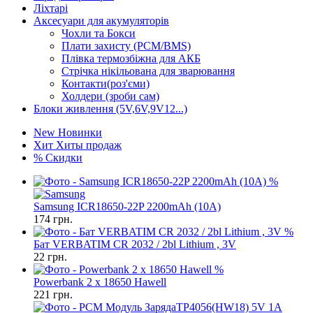
Ліхтарі
Аксесуари для акумуляторів
Чохли та Бокси
Плати захисту (PCM/BMS)
Плівка термозбіжна для АКБ
Стрічка нікільована для зварювання
Контакти(роз'єми)
Холдери (зроби сам)
Блоки живлення (5V,6V,9V12...)
New
Новинки
Хит
Хиты продаж
%
Скидки
%
Samsung ICR18650-22P 2200mAh (10A)
174
грн.
%
Бат VERBATIM CR 2032 / 2bl Lithium , 3V
22
грн.
%
Powerbank 2 x 18650 Hawell
221
грн.