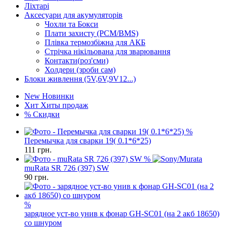
Ліхтарі
Аксесуари для акумуляторів
Чохли та Бокси
Плати захисту (PCM/BMS)
Плівка термозбіжна для АКБ
Стрічка нікільована для зварювання
Контакти(роз'єми)
Холдери (зроби сам)
Блоки живлення (5V,6V,9V12...)
New
Новинки
Хит
Хиты продаж
%
Скидки
%
Перемычка для сварки 19( 0.1*6*25)
111
грн.
%
muRata SR 726 (397) SW
90
грн.
%
зарядное уст-во унив к фонар GH-SC01 (на 2 акб 18650)
со шнуром