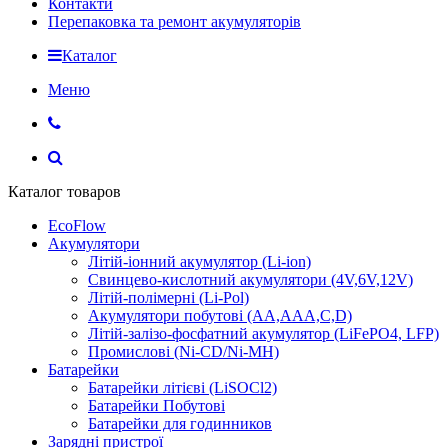
Контакти
Перепаковка та ремонт акумуляторів
Каталог
Меню
Каталог товаров
EcoFlow
Акумулятори
Літій-іонний акумулятор (Li-ion)
Свинцево-кислотний акумулятори (4V,6V,12V)
Літій-полімерні (Li-Pol)
Акумулятори побутові (AA,AAA,C,D)
Літій-залізо-фосфатний акумулятор (LiFePO4, LFP)
Промислові (Ni-CD/Ni-MH)
Батарейки
Батарейки літієві (LiSOCl2)
Батарейки Побутові
Батарейки для годинников
Зарядні пристрої