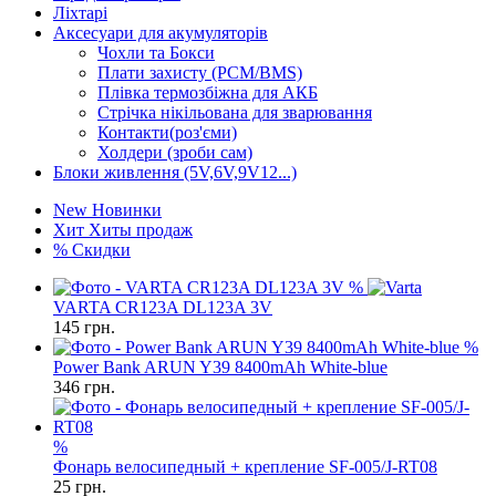
Ліхтарі
Аксесуари для акумуляторів
Чохли та Бокси
Плати захисту (PCM/BMS)
Плівка термозбіжна для АКБ
Стрічка нікільована для зварювання
Контакти(роз'єми)
Холдери (зроби сам)
Блоки живлення (5V,6V,9V12...)
New
Новинки
Хит
Хиты продаж
%
Скидки
%
VARTA CR123A DL123A 3V
145
грн.
%
Power Bank ARUN Y39 8400mAh White-blue
346
грн.
%
Фонарь велосипедный + крепление SF-005/J-RT08
25
грн.