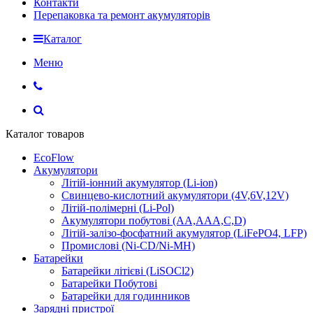
Контакти
Перепаковка та ремонт акумуляторів
Каталог
Меню
Каталог товаров
EcoFlow
Акумулятори
Літій-іонний акумулятор (Li-ion)
Свинцево-кислотний акумулятори (4V,6V,12V)
Літій-полімерні (Li-Pol)
Акумулятори побутові (AA,AAA,C,D)
Літій-залізо-фосфатний акумулятор (LiFePO4, LFP)
Промислові (Ni-CD/Ni-MH)
Батарейки
Батарейки літієві (LiSOCl2)
Батарейки Побутові
Батарейки для годинников
Зарядні пристрої