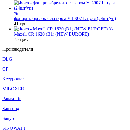
%
фонарик-брелок с лазером YT-907 L пуля (24шт/уп)
41
грн.
%
Maxell CR 1620 (B1) (NEW EUROPE)
75
грн.
Производители
DLG
GP
Keeppower
MIBOXER
Panasonic
Samsung
Sanyo
SINOWATT