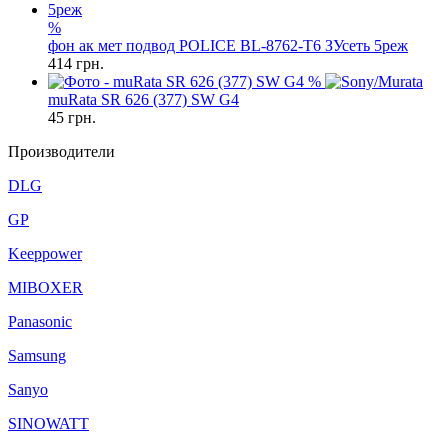
%
фон ак мет подвод POLICE BL-8762-T6 ЗУсеть 5реж
414
грн.
%
muRata SR 626 (377) SW G4
45
грн.
Производители
DLG
GP
Keeppower
MIBOXER
Panasonic
Samsung
Sanyo
SINOWATT