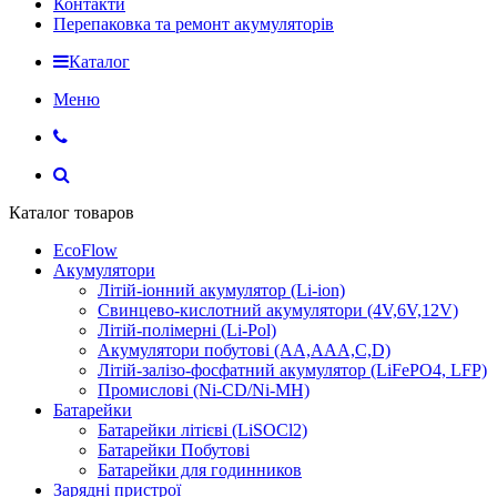
Контакти
Перепаковка та ремонт акумуляторів
Каталог
Меню
Каталог товаров
EcoFlow
Акумулятори
Літій-іонний акумулятор (Li-ion)
Свинцево-кислотний акумулятори (4V,6V,12V)
Літій-полімерні (Li-Pol)
Акумулятори побутові (AA,AAA,C,D)
Літій-залізо-фосфатний акумулятор (LiFePO4, LFP)
Промислові (Ni-CD/Ni-MH)
Батарейки
Батарейки літієві (LiSOCl2)
Батарейки Побутові
Батарейки для годинников
Зарядні пристрої