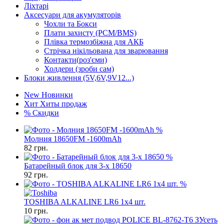
Ліхтарі
Аксесуари для акумуляторів
Чохли та Бокси
Плати захисту (PCM/BMS)
Плівка термозбіжна для АКБ
Стрічка нікільована для зварювання
Контакти(роз'єми)
Холдери (зроби сам)
Блоки живлення (5V,6V,9V12...)
New
Новинки
Хит
Хиты продаж
%
Скидки
%
Молния 18650FM -1600mAh
82
грн.
%
Батарейный блок для 3-х 18650
92
грн.
%
TOSHIBA ALKALINE LR6 1x4 шт.
10
грн.