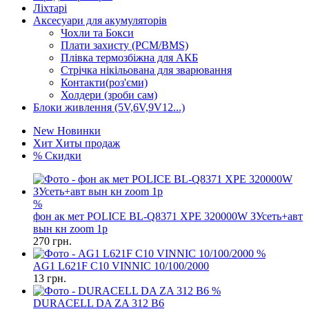
Ліхтарі
Аксесуари для акумуляторів
Чохли та Бокси
Плати захисту (PCM/BMS)
Плівка термозбіжна для АКБ
Стрічка нікільована для зварювання
Контакти(роз'єми)
Холдери (зроби сам)
Блоки живлення (5V,6V,9V12...)
New
Новинки
Хит
Хиты продаж
%
Скидки
%
фон ак мет POLICE BL-Q8371 XPE 320000W ЗУсеть+авт
вын кн zoom 1р
270
грн.
%
AG1 L621F C10 VINNIC 10/100/2000
13
грн.
%
DURACELL DA ZA 312 B6