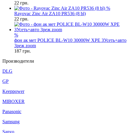
22
грн.
%
Rayovac Zinc Air ZA10 PR536 (8 bl)
22
грн.
%
фон ак мет POLICE BL-W10 30000W XPE ЗУсеть+авто
3реж zoom
187
грн.
Производители
DLG
GP
Keeppower
MIBOXER
Panasonic
Samsung
Sanyo