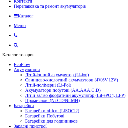
Контакти
Перепаковка та ремонт акумуляторів
Каталог
Меню
Каталог товаров
EcoFlow
Акумулятори
Літій-іонний акумулятор (Li-ion)
Свинцево-кислотний акумулятори (4V,6V,12V)
Літій-полімерні (Li-Pol)
Акумулятори побутові (AA,AAA,C,D)
Літій-залізо-фосфатний акумулятор (LiFePO4, LFP)
Промислові (Ni-CD/Ni-MH)
Батарейки
Батарейки літієві (LiSOCl2)
Батарейки Побутові
Батарейки для годинников
Зарядні пристрої