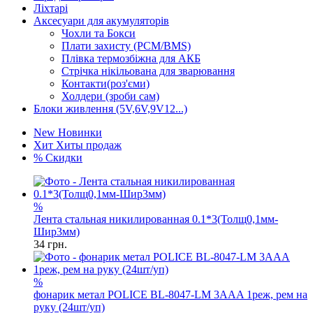
Ліхтарі
Аксесуари для акумуляторів
Чохли та Бокси
Плати захисту (PCM/BMS)
Плівка термозбіжна для АКБ
Стрічка нікільована для зварювання
Контакти(роз'єми)
Холдери (зроби сам)
Блоки живлення (5V,6V,9V12...)
New
Новинки
Хит
Хиты продаж
%
Скидки
%
Лента стальная никилированная 0.1*3(Толщ0,1мм-
Шир3мм)
34
грн.
%
фонарик метал POLICE BL-8047-LM 3AAA 1реж, рем на
руку (24шт/уп)