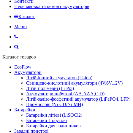
Контакти
Перепаковка та ремонт акумуляторів
Каталог
Меню
Каталог товаров
EcoFlow
Акумулятори
Літій-іонний акумулятор (Li-ion)
Свинцево-кислотний акумулятори (4V,6V,12V)
Літій-полімерні (Li-Pol)
Акумулятори побутові (AA,AAA,C,D)
Літій-залізо-фосфатний акумулятор (LiFePO4, LFP)
Промислові (Ni-CD/Ni-MH)
Батарейки
Батарейки літієві (LiSOCl2)
Батарейки Побутові
Батарейки для годинников
Зарядні пристрої