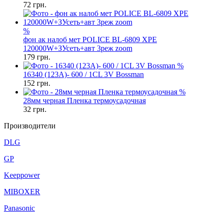
72
грн.
%
фон ак налоб мет POLICE BL-6809 XPE
120000W+ЗУсеть+авт 3реж zoom
179
грн.
%
16340 (123A)- 600 / 1CL 3V Bossman
152
грн.
%
28мм черная Пленка термоусадочная
32
грн.
Производители
DLG
GP
Keeppower
MIBOXER
Panasonic