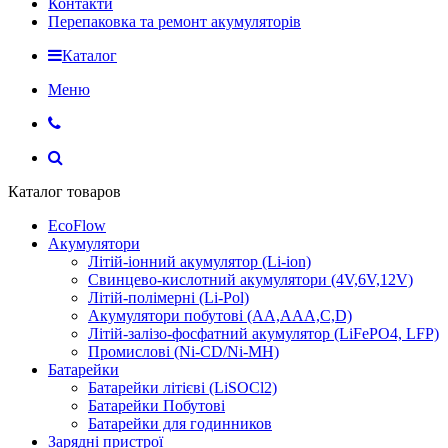
Контакти
Перепаковка та ремонт акумуляторів
Каталог
Меню
Каталог товаров
EcoFlow
Акумулятори
Літій-іонний акумулятор (Li-ion)
Свинцево-кислотний акумулятори (4V,6V,12V)
Літій-полімерні (Li-Pol)
Акумулятори побутові (AA,AAA,C,D)
Літій-залізо-фосфатний акумулятор (LiFePO4, LFP)
Промислові (Ni-CD/Ni-MH)
Батарейки
Батарейки літієві (LiSOCl2)
Батарейки Побутові
Батарейки для годинников
Зарядні пристрої