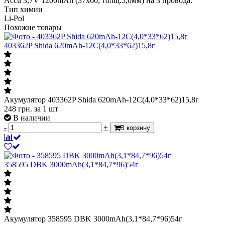
Accu 3,7V 1200mAh (37x60, толщ.5,0мм) на 3 провода.
Тип химии
Li-Pol
Похожие товары
403362P Shida 620mAh-12C(4,0*33*62)15,8г
Акумулятор 403362P Shida 620mAh-12C(4,0*33*62)15,8г
248
грн.
за 1 шт
В наличии
-
+
В корзину
358595 DBK 3000mAh(3,1*84,7*96)54г
Акумулятор 358595 DBK 3000mAh(3,1*84,7*96)54г