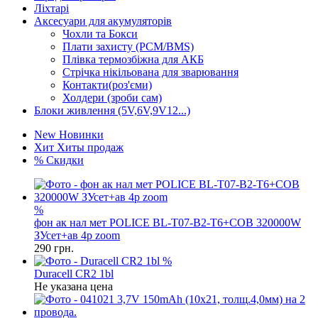
Ліхтарі
Аксесуари для акумуляторів
Чохли та Бокси
Плати захисту (PCM/BMS)
Плівка термозбіжна для АКБ
Стрічка нікільована для зварювання
Контакти(роз'єми)
Холдери (зроби сам)
Блоки живлення (5V,6V,9V12...)
New
Новинки
Хит
Хиты продаж
%
Скидки
%
фон ак нал мет POLICE BL-T07-B2-T6+COB 320000W
ЗУсет+ав 4р zoom
290
грн.
%
Duracell СR2 1bl
Не указана цена