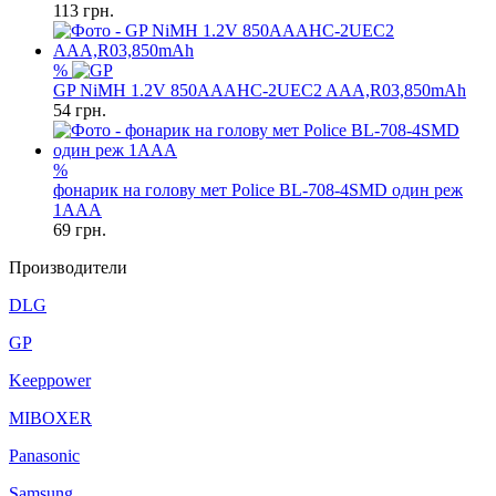
113
грн.
%
GP NiMH 1.2V 850AAAHC-2UEC2 AAA,R03,850mAh
54
грн.
%
фонарик на голову мет Police BL-708-4SMD один реж
1AAA
69
грн.
Производители
DLG
GP
Keeppower
MIBOXER
Panasonic
Samsung