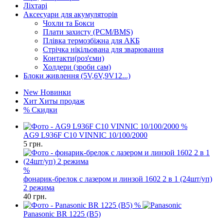
Ліхтарі
Аксесуари для акумуляторів
Чохли та Бокси
Плати захисту (PCM/BMS)
Плівка термозбіжна для АКБ
Стрічка нікільована для зварювання
Контакти(роз'єми)
Холдери (зроби сам)
Блоки живлення (5V,6V,9V12...)
New
Новинки
Хит
Хиты продаж
%
Скидки
%
AG9 L936F C10 VINNIC 10/100/2000
5
грн.
%
фонарик-брелок с лазером и линзой 1602 2 в 1 (24шт/уп)
2 режима
40
грн.
%
Panasonic BR 1225 (B5)