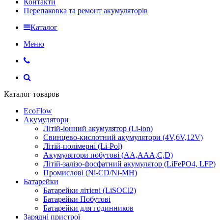
Контакти
Перепаковка та ремонт акумуляторів
Каталог
Меню
Каталог товаров
EcoFlow
Акумулятори
Літій-іонний акумулятор (Li-ion)
Свинцево-кислотний акумулятори (4V,6V,12V)
Літій-полімерні (Li-Pol)
Акумулятори побутові (AA,AAA,C,D)
Літій-залізо-фосфатний акумулятор (LiFePO4, LFP)
Промислові (Ni-CD/Ni-MH)
Батарейки
Батарейки літієві (LiSOCl2)
Батарейки Побутові
Батарейки для годинников
Зарядні пристрої