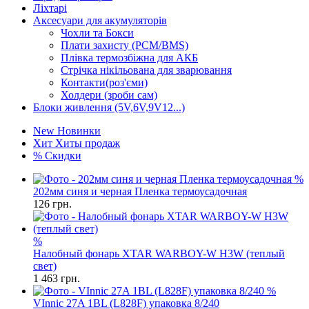
Ліхтарі
Аксесуари для акумуляторів
Чохли та Бокси
Плати захисту (PCM/BMS)
Плівка термозбіжна для АКБ
Стрічка нікільована для зварювання
Контакти(роз'єми)
Холдери (зроби сам)
Блоки живлення (5V,6V,9V12...)
New
Новинки
Хит
Хиты продаж
%
Скидки
%
202мм синя и черная Пленка термоусадочная
126
грн.
%
Налобный фонарь XTAR WARBOY-W H3W (теплый
свет)
1 463
грн.
%
VInnic 27A 1BL (L828F) упаковка 8/240