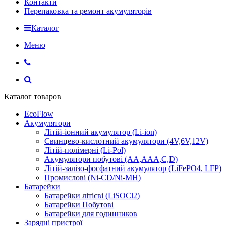
Контакти
Перепаковка та ремонт акумуляторів
Каталог
Меню
Каталог товаров
EcoFlow
Акумулятори
Літій-іонний акумулятор (Li-ion)
Свинцево-кислотний акумулятори (4V,6V,12V)
Літій-полімерні (Li-Pol)
Акумулятори побутові (AA,AAA,C,D)
Літій-залізо-фосфатний акумулятор (LiFePO4, LFP)
Промислові (Ni-CD/Ni-MH)
Батарейки
Батарейки літієві (LiSOCl2)
Батарейки Побутові
Батарейки для годинников
Зарядні пристрої