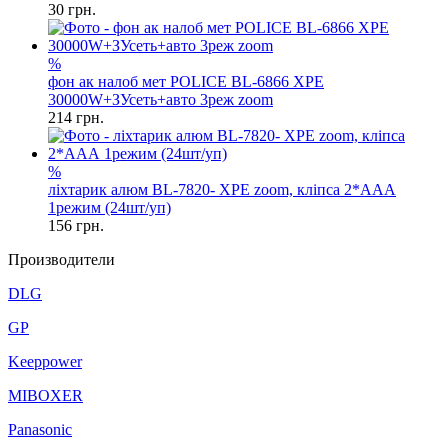
30
грн.
%
фон ак налоб мет POLICE BL-6866 XPE
30000W+ЗУсеть+авто 3реж zoom
214
грн.
%
ліхтарик алюм BL-7820- XPE zoom, кліпса 2*ААА
1режим (24шт/уп)
156
грн.
Производители
DLG
GP
Keeppower
MIBOXER
Panasonic