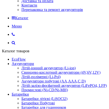
Доставка та оплата
Контакти
Перепаковка та ремонт акумуляторів
Каталог
Меню
Каталог товаров
EcoFlow
Акумулятори
Літій-іонний акумулятор (Li-ion)
Свинцево-кислотний акумулятори (4V,6V,12V)
Літій-полімерні (Li-Pol)
Акумулятори побутові (AA,AAA,C,D)
Літій-залізо-фосфатний акумулятор (LiFePO4, LFP)
Промислові (Ni-CD/Ni-MH)
Батарейки
Батарейки літієві (LiSOCl2)
Батарейки Побутові
Батарейки для годинников