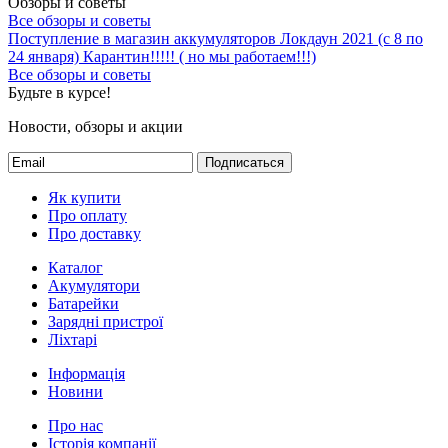
24 января)
Карантин!!!!! ( но мы работаем!!!)
Все обзоры и советы
Будьте в курсе!
Новости, обзоры и акции
Подписаться
Як купити
Про оплату
Про доставку
Каталог
Акумулятори
Батарейки
Зарядні пристрої
Ліхтарі
Інформація
Новини
Про нас
Історія компанії
Публічна оферта
Способы оплаты