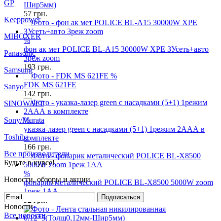
Лента стальная никилированная 0.12*5(Толщ0,12мм-
MIBOXER
Шир5мм)
57
грн.
Panasonic
Samsung
%
фон ак мет POLICE BL-A15 30000W XPE ЗУсеть+авто
Sanyo
3реж zoom
193
грн.
SINOWATT
%
FDK MS 621FE
Sony/Murata
142
грн.
Toshiba
Все производители
%
Будьте в курсе!
указка-лазер green с насадками (5+1) 1режим 2ААА в
комплекте
Новости, обзоры и акции
166
грн.
Подписаться
Новости
%
Все новости
фонарик металический POLICE BL-X8500 5000W zoom
5 января 2021
Локдаун 2021 (с 8 по 24 января)
18 марта 2020
1реж 1AA
Карантин!!!!! ( но мы работаем!!!)
92
грн.
Все новости