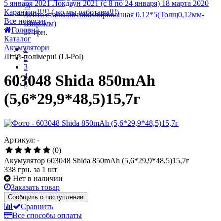
Головна
Каталог
%
Акумулятори
Лента стальная никилированная 0.12*5(Толщ0,12мм-
Літій-полімерні (Li-Pol)
Шир5мм)
57
грн.
603048 Shida 850mAh
1
2
(5,6*29,9*48,5)15,7г
3
4
5
Артикул: -
(0)
Акумулятор 603048 Shida 850mAh (5,6*29,9*48,5)15,7г
338 грн.
за 1 шт
Нет в наличии
Заказать товар
Сообщить о поступлении
Сравнить
Все способы оплаты
Подробнее о доставке
Описание