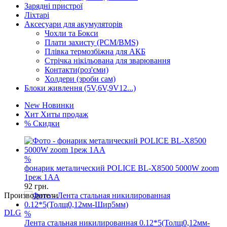
Зарядні пристрої
Ліхтарі
Аксесуари для акумуляторів
Чохли та Бокси
Плати захисту (PCM/BMS)
Плівка термозбіжна для АКБ
Стрічка нікільована для зварювання
Контакти(роз'єми)
Холдери (зроби сам)
Блоки живлення (5V,6V,9V12...)
New
Новинки
Хит
Хиты продаж
%
Скидки
%
Производители
фонарик металический POLICE BL-X8500 5000W zoom
1реж 1AA
DLG
92
грн.
GP
Keeppower
%