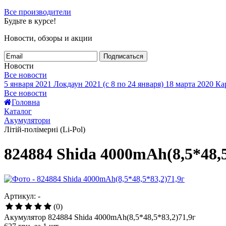
Все производители
Будьте в курсе!
Новости, обзоры и акции
Подписаться
Новости
Все новости
5 января 2021
Локдаун 2021 (с 8 по 24 января)
18 марта 2020
Кар
Все новости
Головна
Каталог
Акумулятори
Літій-полімерні (Li-Pol)
824884 Shida 4000mAh(8,5*48,5
Артикул: -
(0)
Акумулятор 824884 Shida 4000mAh(8,5*48,5*83,2)71,9г