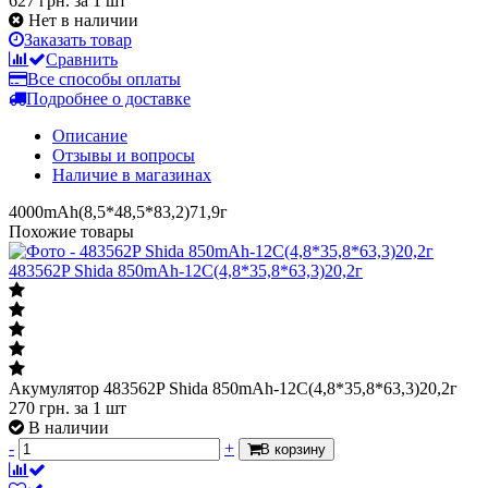
627 грн.
за 1 шт
Нет в наличии
Заказать товар
Сравнить
Все способы оплаты
Подробнее о доставке
Описание
Отзывы и вопросы
Наличие в магазинах
4000mAh(8,5*48,5*83,2)71,9г
Похожие товары
483562P Shida 850mAh-12С(4,8*35,8*63,3)20,2г
Акумулятор 483562P Shida 850mAh-12С(4,8*35,8*63,3)20,2г
270
грн.
за 1 шт
В наличии
-
+
В корзину