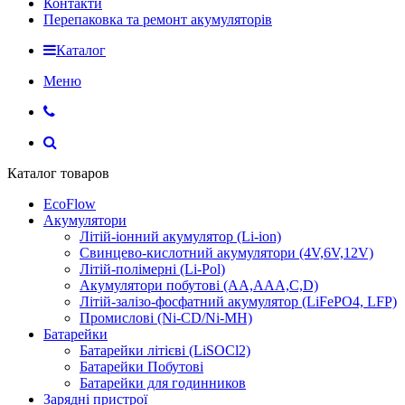
Контакти
Перепаковка та ремонт акумуляторів
Каталог
Меню
Каталог товаров
EcoFlow
Акумулятори
Літій-іонний акумулятор (Li-ion)
Свинцево-кислотний акумулятори (4V,6V,12V)
Літій-полімерні (Li-Pol)
Акумулятори побутові (AA,AAA,C,D)
Літій-залізо-фосфатний акумулятор (LiFePO4, LFP)
Промислові (Ni-CD/Ni-MH)
Батарейки
Батарейки літієві (LiSOCl2)
Батарейки Побутові
Батарейки для годинников
Зарядні пристрої