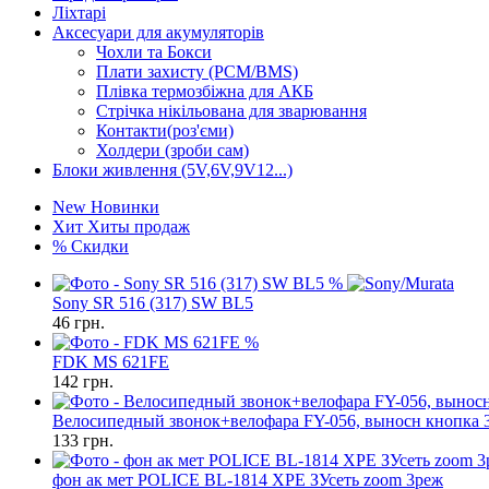
Ліхтарі
Аксесуари для акумуляторів
Чохли та Бокси
Плати захисту (PCM/BMS)
Плівка термозбіжна для АКБ
Стрічка нікільована для зварювання
Контакти(роз'єми)
Холдери (зроби сам)
Блоки живлення (5V,6V,9V12...)
New
Новинки
Хит
Хиты продаж
%
Скидки
%
Sony SR 516 (317) SW BL5
46
грн.
%
FDK MS 621FE
142
грн.
Велосипедный звонок+велофара FY-056, выносн кнопка
133
грн.
фон ак мет POLICE BL-1814 XPE ЗУсеть zoom 3реж