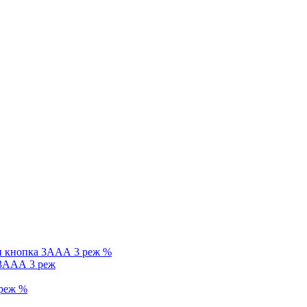
%
 3ААА 3 реж
%