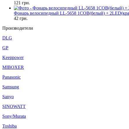
121
грн.
Фонарь велосипедный LL-5658 1COB(белый) + 2LED(кр
42
грн.
Производители
DLG
GP
Keeppower
MIBOXER
Panasonic
Samsung
Sanyo
SINOWATT
Sony/Murata
Toshiba