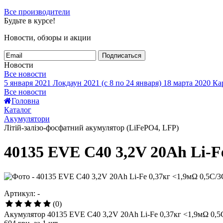
Все производители
Будьте в курсе!
Новости, обзоры и акции
Подписаться
Новости
Все новости
5 января 2021
Локдаун 2021 (с 8 по 24 января)
18 марта 2020
Кар
Все новости
Головна
Каталог
Акумулятори
Літій-залізо-фосфатний акумулятор (LiFePO4, LFP)
40135 EVE C40 3,2V 20Ah Li-F
Артикул: -
(0)
Акумулятор 40135 EVE C40 3,2V 20Ah Li-Fe 0,37кг <1,9мΩ 0,5