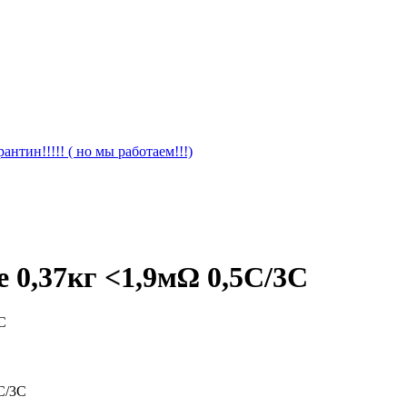
антин!!!!! ( но мы работаем!!!)
e 0,37кг <1,9мΩ 0,5С/3С
С/3С