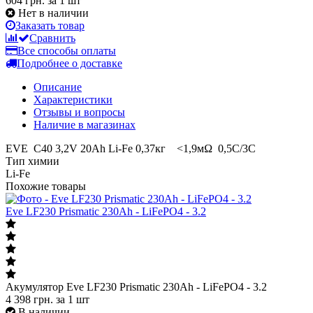
604 грн.
за 1 шт
Нет в наличии
Заказать товар
Сравнить
Все способы оплаты
Подробнее о доставке
Описание
Характеристики
Отзывы и вопросы
Наличие в магазинах
EVE C40 3,2V 20Ah Li-Fe 0,37кг <1,9мΩ 0,5С/3С
Тип химии
Li-Fe
Похожие товары
Eve LF230 Prismatic 230Ah - LiFePO4 - 3.2
Акумулятор Eve LF230 Prismatic 230Ah - LiFePO4 - 3.2
4 398
грн.
за 1 шт
В наличии