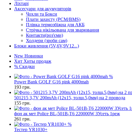
Ліхтарі
Аксесуари для акумуляторів
Чохли та Бокси
Плати захисту (PCM/BMS)
Плівка термозбіжна для АКБ
Стрічка нікільована для зварювання
Контакти(роз'єми)
Холдери (зроби сам)
Блоки живлення (5V,6V,9V12...)
New
Новинки
Хит
Хиты продаж
%
Скидки
%
Power Bank GOLF G16 pink 4000mah
193
грн.
501215 3,7V 200mAh (12x15, толщ.5,0мм) на 2 провода
155
грн.
фон ак мет Police BL-501B-T6 220000W ЗУсеть 1реж
261
грн.
%
Тестер YR1030+