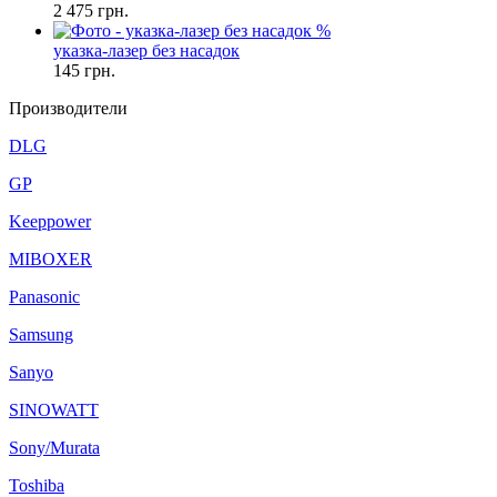
2 475
грн.
%
указка-лазер без насадок
145
грн.
Производители
DLG
GP
Keeppower
MIBOXER
Panasonic
Samsung
Sanyo
SINOWATT
Sony/Murata
Toshiba