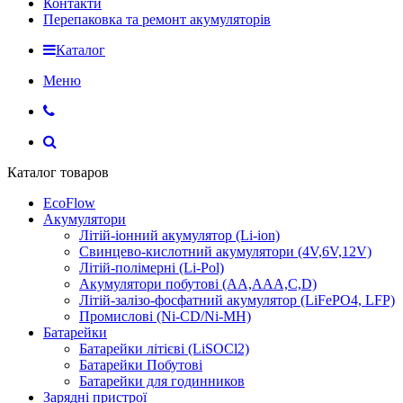
Контакти
Перепаковка та ремонт акумуляторів
Каталог
Меню
Каталог товаров
EcoFlow
Акумулятори
Літій-іонний акумулятор (Li-ion)
Свинцево-кислотний акумулятори (4V,6V,12V)
Літій-полімерні (Li-Pol)
Акумулятори побутові (AA,AAA,C,D)
Літій-залізо-фосфатний акумулятор (LiFePO4, LFP)
Промислові (Ni-CD/Ni-MH)
Батарейки
Батарейки літієві (LiSOCl2)
Батарейки Побутові
Батарейки для годинников
Зарядні пристрої