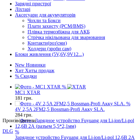
Зарядні пристрої
Ліхтарі
Аксесуари для акумуляторів
Чохли та Бокси
Плати захисту (PCM/BMS)
Плівка термозбіжна для АКБ
Стрічка нікільована для зварювання
Контакти(роз'єми)
Холдери (зроби сам)
Блоки живлення (5V,6V,9V12...)
New
Новинки
Хит
Хиты продаж
%
Скидки
%
MC1 XTAR
181
грн.
%
4V 2,5A 2FM2,5 Bossman-Profi Акку SLA.
284
грн.
Производители
DLG
%
Зарядное устройство Fuyuang для Li-ion/Li-pol 12,6В 2А