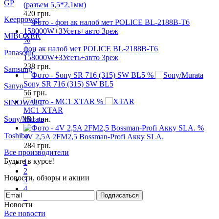
GP
(разъем 5,5*2,1мм)
420
грн.
Keeppower
MIBOXER
%
фон ак налоб мет POLICE BL-2188B-T6
Panasonic
158000W+ЗУсеть+авто 3реж
238
грн.
Samsung
%
Sony SR 716 (315) SW BL5
Sanyo
56
грн.
%
SINOWATT
MC1 XTAR
Sony/Murata
181
грн.
%
Toshiba
4V 2,5A 2FM2,5 Bossman-Profi Акку SLA.
284
грн.
Все производители
Будьте в курсе!
1
2
Новости, обзоры и акции
3
4
Подписаться
5
Новости
Все новости