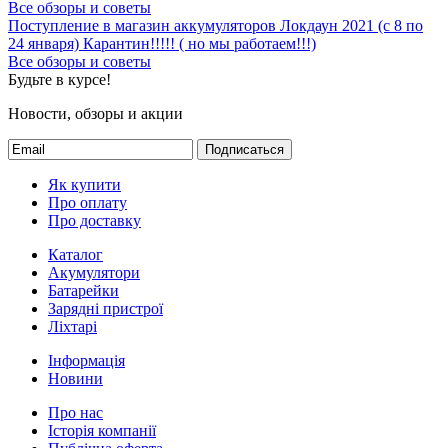
Все обзоры и советы
Поступление в магазин аккумуляторов
Локдаун 2021 (с 8 по
24 января)
Карантин!!!!! ( но мы работаем!!!)
Все обзоры и советы
Будьте в курсе!
Новости, обзоры и акции
Подписаться
Як купити
Про оплату
Про доставку
Каталог
Акумулятори
Батарейки
Зарядні пристрої
Ліхтарі
Інформація
Новини
Про нас
Історія компанії