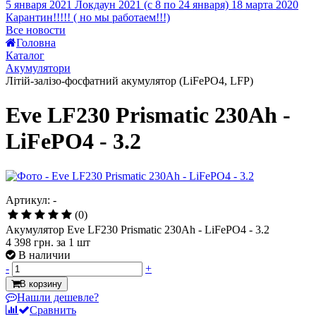
5 января 2021
Локдаун 2021 (с 8 по 24 января)
18 марта 2020
Карантин!!!!! ( но мы работаем!!!)
Все новости
Головна
Каталог
Акумулятори
Літій-залізо-фосфатний акумулятор (LiFePO4, LFP)
Eve LF230 Prismatic 230Ah -
LiFePO4 - 3.2
Артикул: -
(0)
Акумулятор Eve LF230 Prismatic 230Ah - LiFePO4 - 3.2
4 398 грн.
за 1 шт
В наличии
-
+
В корзину
Нашли дешевле?
Сравнить