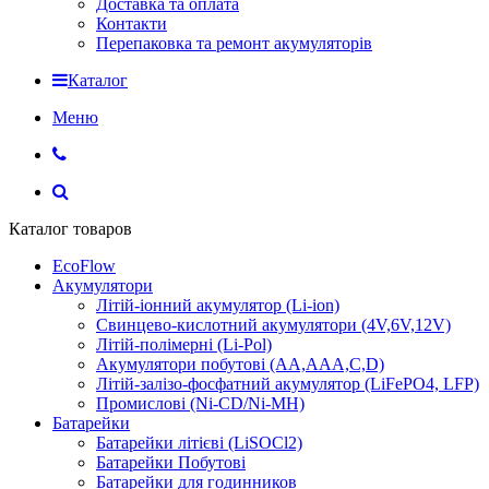
Доставка та оплата
Контакти
Перепаковка та ремонт акумуляторів
Каталог
Меню
Каталог товаров
EcoFlow
Акумулятори
Літій-іонний акумулятор (Li-ion)
Свинцево-кислотний акумулятори (4V,6V,12V)
Літій-полімерні (Li-Pol)
Акумулятори побутові (AA,AAA,C,D)
Літій-залізо-фосфатний акумулятор (LiFePO4, LFP)
Промислові (Ni-CD/Ni-MH)
Батарейки
Батарейки літієві (LiSOCl2)
Батарейки Побутові
Батарейки для годинников