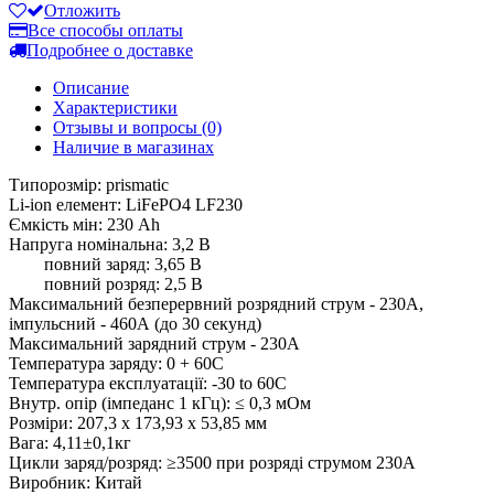
Отложить
Все способы оплаты
Подробнее о доставке
Описание
Характеристики
Отзывы и вопросы
(0)
Наличие в магазинах
Типорозмір: prismatic
Li-ion елемент: LiFePO4 LF230
Ємкість мін: 230 Ah
Напруга номінальна: 3,2 В
повний заряд: 3,65 В
повний розряд: 2,5 В
Максимальний безперервний розрядний струм - 230А,
імпульсний - 460А (до 30 секунд)
Максимальний зарядний струм - 230А
Температура заряду: 0 + 60C
Температура експлуатації: -30 to 60C
Внутр. опір (імпеданс 1 кГц): ≤ 0,3 мОм
Розміри: 207,3 х 173,93 х 53,85 мм
Вага: 4,11±0,1кг
Цикли заряд/розряд: ≥3500 при розряді струмом 230А
Виробник: Китай