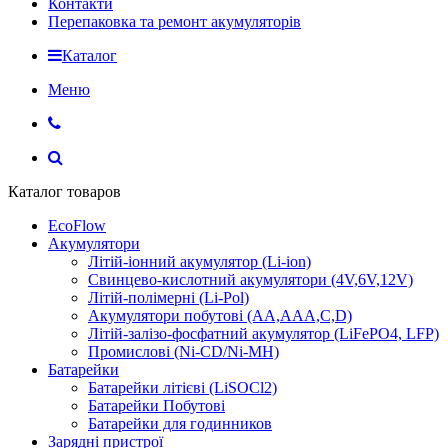
Контакти
Перепаковка та ремонт акумуляторів
Каталог
Меню
Каталог товаров
EcoFlow
Акумулятори
Літій-іонний акумулятор (Li-ion)
Свинцево-кислотний акумулятори (4V,6V,12V)
Літій-полімерні (Li-Pol)
Акумулятори побутові (AA,AAA,C,D)
Літій-залізо-фосфатний акумулятор (LiFePO4, LFP)
Промислові (Ni-CD/Ni-MH)
Батарейки
Батарейки літієві (LiSOCl2)
Батарейки Побутові
Батарейки для годинников
Зарядні пристрої