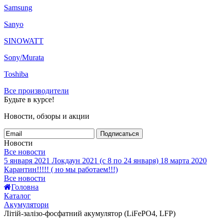
Samsung
Sanyo
SINOWATT
Sony/Murata
Toshiba
Все производители
Будьте в курсе!
Новости, обзоры и акции
Подписаться
Новости
Все новости
5 января 2021
Локдаун 2021 (с 8 по 24 января)
18 марта 2020
Карантин!!!!! ( но мы работаем!!!)
Все новости
Головна
Каталог
Акумулятори
Літій-залізо-фосфатний акумулятор (LiFePO4, LFP)