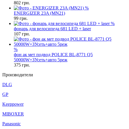
802
грн.
%
ENERGIZER 23A (MN21)
99
грн.
%
фонарь для велосипеда 681 LED + laser
107
грн.
%
фон ак мет подвод POLICE BL-8771 Q5
50000W+ЗУсеть+авто 5реж
375
грн.
Производители
DLG
GP
Keeppower
MIBOXER
Panasonic