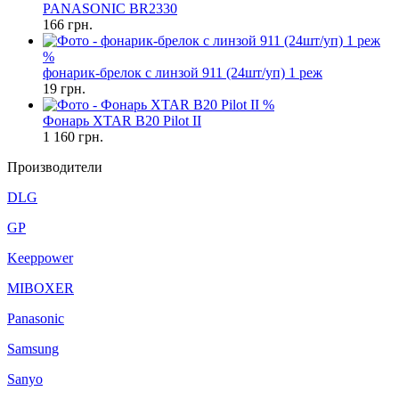
PANASONIC BR2330
166
грн.
%
фонарик-брелок с линзой 911 (24шт/уп) 1 реж
19
грн.
%
Фонарь XTAR B20 Pilot II
1 160
грн.
Производители
DLG
GP
Keeppower
MIBOXER
Panasonic
Samsung
Sanyo