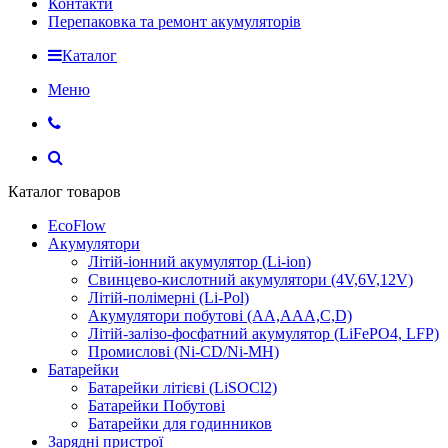
Контакти
Перепаковка та ремонт акумуляторів
Каталог
Меню
Каталог товаров
EcoFlow
Акумулятори
Літій-іонний акумулятор (Li-ion)
Свинцево-кислотний акумулятори (4V,6V,12V)
Літій-полімерні (Li-Pol)
Акумулятори побутові (AA,AAA,C,D)
Літій-залізо-фосфатний акумулятор (LiFePO4, LFP)
Промислові (Ni-CD/Ni-MH)
Батарейки
Батарейки літієві (LiSOCl2)
Батарейки Побутові
Батарейки для годинников
Зарядні пристрої