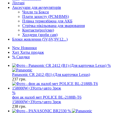
Ліхтарі
Аксесуари для акумуляторів
Чохли та Бокси
Плати захисту (PCM/BMS)
Плівка термозбіжна для АКБ
Стрічка нікільована для зварювання
Контакти(роз'єми)
Холдери (зроби сам)
Блоки живлення (5V,6V,9V12...)
New
Новинки
Хит
Хиты продаж
%
Скидки
%
Panasonic CR 2412 (B1) (Для карточки Lexus)
237
грн.
%
фон ак налоб мет POLICE BL-2188B-T6
158000W+ЗУсеть+авто 3реж
238
грн.
%