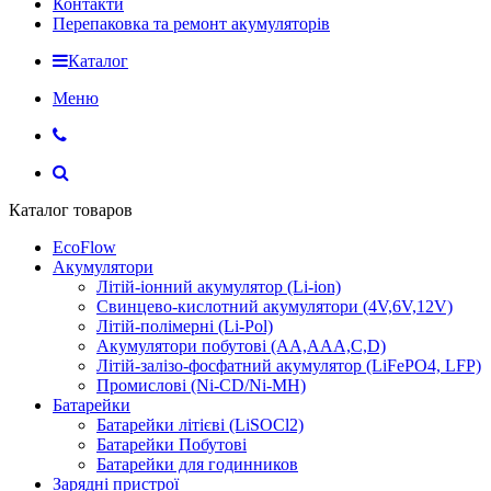
Контакти
Перепаковка та ремонт акумуляторів
Каталог
Меню
Каталог товаров
EcoFlow
Акумулятори
Літій-іонний акумулятор (Li-ion)
Свинцево-кислотний акумулятори (4V,6V,12V)
Літій-полімерні (Li-Pol)
Акумулятори побутові (AA,AAA,C,D)
Літій-залізо-фосфатний акумулятор (LiFePO4, LFP)
Промислові (Ni-CD/Ni-MH)
Батарейки
Батарейки літієві (LiSOCl2)
Батарейки Побутові
Батарейки для годинников
Зарядні пристрої