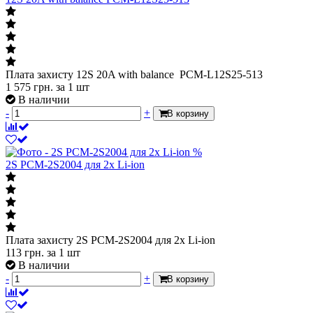
Плата захисту 12S 20A with balance PCM-L12S25-513
1 575
грн.
за 1 шт
В наличии
-
+
В корзину
%
2S PCM-2S2004 для 2х Li-ion
Плата захисту 2S PCM-2S2004 для 2х Li-ion
113
грн.
за 1 шт
В наличии
-
+
В корзину