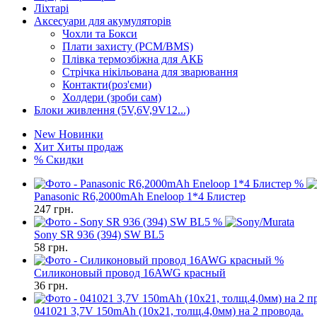
Ліхтарі
Аксесуари для акумуляторів
Чохли та Бокси
Плати захисту (PCM/BMS)
Плівка термозбіжна для АКБ
Стрічка нікільована для зварювання
Контакти(роз'єми)
Холдери (зроби сам)
Блоки живлення (5V,6V,9V12...)
New
Новинки
Хит
Хиты продаж
%
Скидки
%
Panasonic R6,2000mAh Eneloop 1*4 Блистер
247
грн.
%
Sony SR 936 (394) SW BL5
58
грн.
%
Силиконовый провод 16AWG красный
36
грн.
041021 3,7V 150mAh (10x21, толщ.4,0мм) на 2 провода.