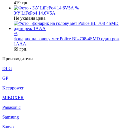
419
грн.
%
З\У LiFePo4 14.6V5A
Не указана цена
%
фонарик на голову мет Police BL-708-4SMD один реж
1AAA
69
грн.
Производители
DLG
GP
Keeppower
MIBOXER
Panasonic
Samsung
Sanyo