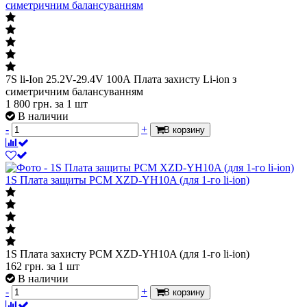
симетричним балансуванням
7S li-Ion 25.2V-29.4V 100А Плата захисту Li-ion з
симетричним балансуванням
1 800
грн.
за 1 шт
В наличии
-
+
В корзину
1S Плата защиты PCM XZD-YH10A (для 1-го li-ion)
1S Плата захисту PCM XZD-YH10A (для 1-го li-ion)
162
грн.
за 1 шт
В наличии
-
+
В корзину