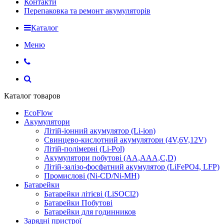
Контакти
Перепаковка та ремонт акумуляторів
Каталог
Меню
Каталог товаров
EcoFlow
Акумулятори
Літій-іонний акумулятор (Li-ion)
Свинцево-кислотний акумулятори (4V,6V,12V)
Літій-полімерні (Li-Pol)
Акумулятори побутові (AA,AAA,C,D)
Літій-залізо-фосфатний акумулятор (LiFePO4, LFP)
Промислові (Ni-CD/Ni-MH)
Батарейки
Батарейки літієві (LiSOCl2)
Батарейки Побутові
Батарейки для годинников
Зарядні пристрої