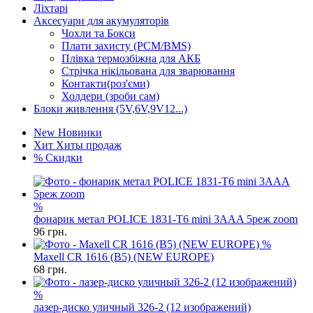
Ліхтарі
Аксесуари для акумуляторів
Чохли та Бокси
Плати захисту (PCM/BMS)
Плівка термозбіжна для АКБ
Стрічка нікільована для зварювання
Контакти(роз'єми)
Холдери (зроби сам)
Блоки живлення (5V,6V,9V12...)
New
Новинки
Хит
Хиты продаж
%
Скидки
%
фонарик метал POLICE 1831-T6 mini 3AAA 5реж zoom
96
грн.
%
Maxell CR 1616 (B5) (NEW EUROPE)
68
грн.
%
лазер-диско уличный 326-2 (12 изображений)