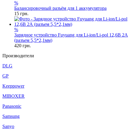
%
Балансировочный разъём для 1 аккумулятора
15
грн.
%
Зарядное устройство Fuyuang для Li-ion/Li-pol 12,6В 2А
(разъем 5,5*2,1мм)
420
грн.
Производители
DLG
GP
Keeppower
MIBOXER
Panasonic
Samsung
Sanyo