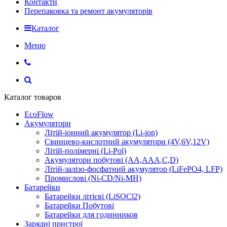
Контакти
Перепаковка та ремонт акумуляторів
Каталог
Меню
Каталог товаров
EcoFlow
Акумулятори
Літій-іонний акумулятор (Li-ion)
Свинцево-кислотний акумулятори (4V,6V,12V)
Літій-полімерні (Li-Pol)
Акумулятори побутові (AA,AAA,C,D)
Літій-залізо-фосфатний акумулятор (LiFePO4, LFP)
Промислові (Ni-CD/Ni-MH)
Батарейки
Батарейки літієві (LiSOCl2)
Батарейки Побутові
Батарейки для годинников
Зарядні пристрої