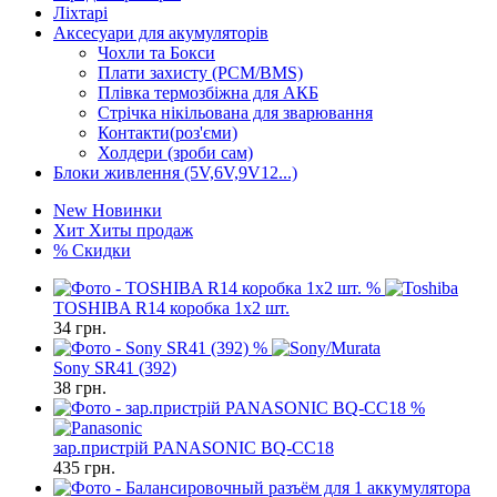
Ліхтарі
Аксесуари для акумуляторів
Чохли та Бокси
Плати захисту (PCM/BMS)
Плівка термозбіжна для АКБ
Стрічка нікільована для зварювання
Контакти(роз'єми)
Холдери (зроби сам)
Блоки живлення (5V,6V,9V12...)
New
Новинки
Хит
Хиты продаж
%
Скидки
%
TOSHIBA R14 коробка 1x2 шт.
34
грн.
%
Sony SR41 (392)
38
грн.
%
зар.пристрiй PANASONIC BQ-CC18
435
грн.