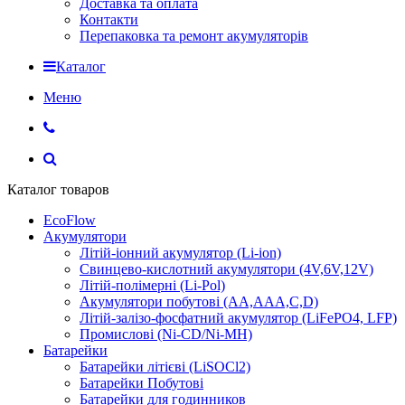
Доставка та оплата
Контакти
Перепаковка та ремонт акумуляторів
Каталог
Меню
Каталог товаров
EcoFlow
Акумулятори
Літій-іонний акумулятор (Li-ion)
Свинцево-кислотний акумулятори (4V,6V,12V)
Літій-полімерні (Li-Pol)
Акумулятори побутові (AA,AAA,C,D)
Літій-залізо-фосфатний акумулятор (LiFePO4, LFP)
Промислові (Ni-CD/Ni-MH)
Батарейки
Батарейки літієві (LiSOCl2)
Батарейки Побутові
Батарейки для годинников