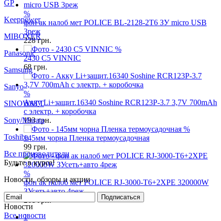
MIBOXER
%
фон ак налоб мет POLICE BL-2128-2T6 ЗУ micro USB
Panasonic
3реж
228
грн.
Samsung
%
2430 C5 VINNIC
Sanyo
68
грн.
SINOWATT
Sony/Murata
%
Акку Li+защит.16340 Soshine RCR123P-3.7 3,7V 700mAh
Toshiba
с электр. + коробочка
193
грн.
Все производители
%
Будьте в курсе!
145мм чорна Пленка термоусадочная
99
грн.
Новости, обзоры и акции
Подписаться
%
Новости
фон ак налоб мет POLICE RJ-3000-T6+2XPE 320000W
Все новости
ЗУсеть+авто 4реж
5 января 2021
Локдаун 2021 (с 8 по 24 января)
18 марта 2020
261
грн.
Карантин!!!!! ( но мы работаем!!!)
Все новости
1