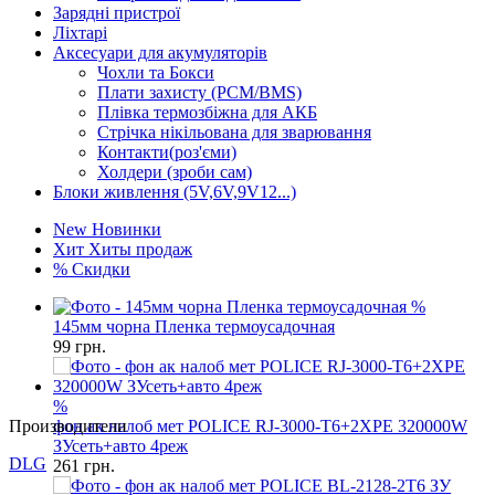
Зарядні пристрої
Ліхтарі
Аксесуари для акумуляторів
Чохли та Бокси
Плати захисту (PCM/BMS)
Плівка термозбіжна для АКБ
Стрічка нікільована для зварювання
Контакти(роз'єми)
Холдери (зроби сам)
Блоки живлення (5V,6V,9V12...)
New
Новинки
Хит
Хиты продаж
%
Скидки
%
145мм чорна Пленка термоусадочная
99
грн.
Производители
DLG
%
фон ак налоб мет POLICE RJ-3000-T6+2XPE 320000W
GP
ЗУсеть+авто 4реж
261
грн.
Keeppower