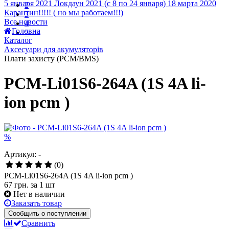
Головна
2
Каталог
3
Аксесуари для акумуляторів
4
Плати захисту (PCM/BMS)
5
PCM-Li01S6-264A (1S 4A li-
ion pcm )
%
Артикул: -
(0)
PCM-Li01S6-264A (1S 4A li-ion pcm )
67 грн.
за 1 шт
Нет в наличии
Заказать товар
Сообщить о поступлении
Сравнить
Все способы оплаты
Подробнее о доставке