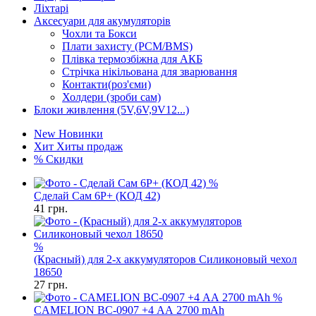
Ліхтарі
Аксесуари для акумуляторів
Чохли та Бокси
Плати захисту (PCM/BMS)
Плівка термозбіжна для АКБ
Стрічка нікільована для зварювання
Контакти(роз'єми)
Холдери (зроби сам)
Блоки живлення (5V,6V,9V12...)
New
Новинки
Хит
Хиты продаж
%
Скидки
%
Сделай Сам 6P+ (КОД 42)
41
грн.
%
(Красный) для 2-х аккумуляторов Силиконовый чехол
18650
27
грн.
%
CAMELION BC-0907 +4 АА 2700 mAh