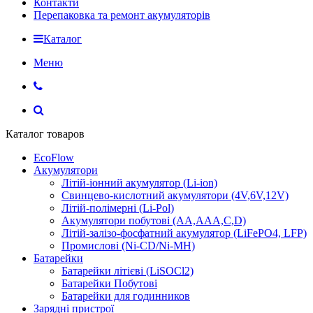
Контакти
Перепаковка та ремонт акумуляторів
Каталог
Меню
Каталог товаров
EcoFlow
Акумулятори
Літій-іонний акумулятор (Li-ion)
Свинцево-кислотний акумулятори (4V,6V,12V)
Літій-полімерні (Li-Pol)
Акумулятори побутові (AA,AAA,C,D)
Літій-залізо-фосфатний акумулятор (LiFePO4, LFP)
Промислові (Ni-CD/Ni-MH)
Батарейки
Батарейки літієві (LiSOCl2)
Батарейки Побутові
Батарейки для годинников
Зарядні пристрої