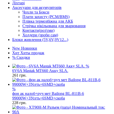
Ліхтарі
Аксесуари для акумуляторів
Чохли та Бокси
Плати захисту (PCM/BMS)
Плівка термозбіжна для АКБ
Стрічка нікільована для зварювання
Контакти(роз'єми)
Холдери (зроби сам)
Блоки живлення (5V,6V,9V12...)
New
Новинки
Хит
Хиты продаж
%
Скидки
%
6V6A Mastak MT660 Акку SLA.
261
грн.
%
фон ак налоб+руч мет Bailong BL-811B-6
99000W+ЗУсеть+6SMD+скоба
228
грн.