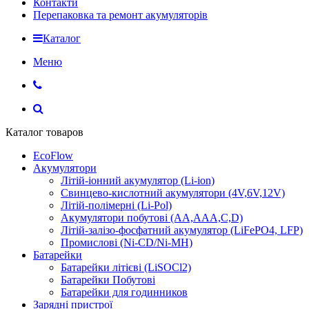
Контакти
Перепаковка та ремонт акумуляторів
Каталог
Меню
Каталог товаров
EcoFlow
Акумулятори
Літій-іонний акумулятор (Li-ion)
Свинцево-кислотний акумулятори (4V,6V,12V)
Літій-полімерні (Li-Pol)
Акумулятори побутові (AA,AAA,C,D)
Літій-залізо-фосфатний акумулятор (LiFePO4, LFP)
Промислові (Ni-CD/Ni-MH)
Батарейки
Батарейки літієві (LiSOCl2)
Батарейки Побутові
Батарейки для годинников
Зарядні пристрої