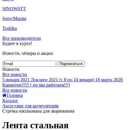
SINOWATT
Sony/Murata
Toshiba
Все производители
Будьте в курсе!
Новости, обзоры и акции
Подписаться
Новости
Все новости
5 января 2021
Локдаун 2021 (с 8 по 24 января)
18 марта 2020
Карантин!!!!! ( но мы работаем!!!)
Все новости
Головна
Каталог
Аксесуари для акумуляторів
Стрічка нікільована для зварювання
Лента стальная