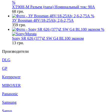
%
XT90H-M Разъем (папа) Номинальный ток: 90А
68
грн.
%
ЗУ Bossman 48V/18-25Ah; 2,6-2,75А
359
грн.
%
Sony SR 626 (377)Z SW G4 BL100 эконом
13
грн.
Производители
DLG
GP
Keeppower
MIBOXER
Panasonic
Samsung
Sanyo